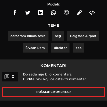
Podeli:
TEME
aerodrom nikola tesla
beg
Belgrade Airport
Šivoan Rem
direktor
ceo
KOMENTARI
Do sada nije bilo komentara.
0
Budite prvi koji će ostaviti komentar.
POŠALJITE KOMENTAR