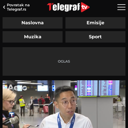
Povratak na
Telegraf.rs
Naslovna
Emisije
Muzika
Sport