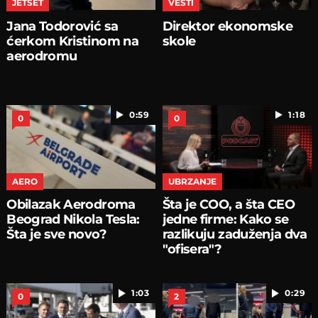
JETSET
VESTI
Jana Todorović sa
Direktor ekonomske
ćerkom Kristinom na
skole
aerodromu
0:59
1:18
0
0
AERO
UBRZANJE
Obilazak Aerodroma
Šta je COO, a šta CEO
Beograd Nikola Tesla:
jedne firme: Kako se
Šta je sve novo?
razlikuju zaduženja dva
"ofisera"?
1:03
0:29
0
2