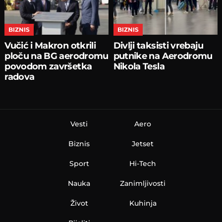
BIZNIS
BIZNIS
Vučić i Makron otkrili
Divlji taksisti vrebaju
ploču na BG aerodromu
putnike na Aerodromu
povodom završetka
Nikola Tesla
radova
Vesti
Aero
Biznis
Jetset
Sport
Hi-Tech
Nauka
Zanimljivosti
Život
Kuhinja