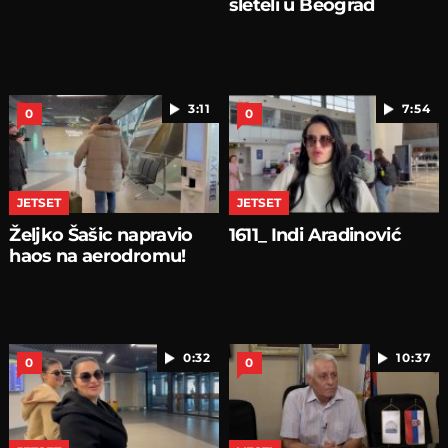
sleteli u Beograd
3:11
7:54
0
0
JETSET
JETSET
Željko Šašic napravio
1611_ Indi Aradinović
haos na aerodromu!
0:32
10:37
0
0