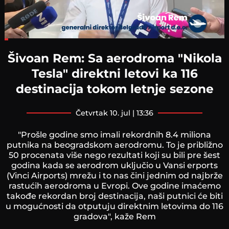
Loaded
:
15.68%
Šivoan Rem: Sa aerodroma "Nikola
Tesla" direktni letovi ka 116
destinacija tokom letnje sezone
četvrtak 10. jul | 13:36
"Prošle godine smo imali rekordnih 8.4 miliona
putnika na beogradskom aerodromu. To je približno
50 procenata više nego rezultati koji su bili pre šest
godina kada se aerodrom uključio u Vansi erports
(Vinci Airports) mrežu i to nas čini jednim od najbrže
rastućih aerodroma u Evropi. Ove godine imaćemo
takođe rekordan broj destinacija, naši putnici će biti
u mogućnosti da otputuju direktnim letovima do 116
gradova", kaže Rem