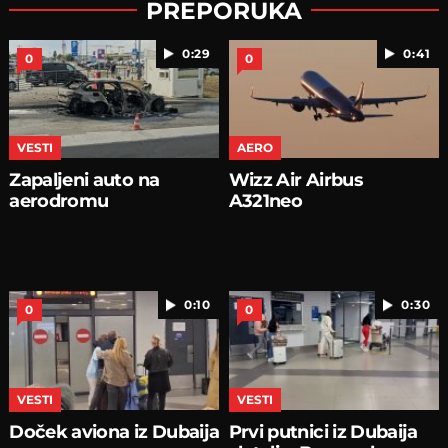
PREPORUKA
0:29
0:41
0
0
VESTI
AERO
Zapaljeni auto na
Wizz Air Airbus
aerodromu
A321neo
0:10
0:30
0
0
VESTI
VESTI
Doček aviona iz Dubaija
Prvi putnici iz Dubaija