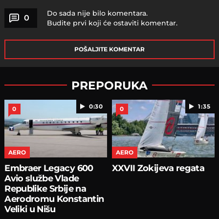
Do sada nije bilo komentara.
0
Budite prvi koji će ostaviti komentar.
POŠALJITE KOMENTAR
PREPORUKA
0:30
1:35
0
0
AERO
AERO
Embraer Legacy 600
XXVII Zokijeva regata
Avio službe Vlade
Republike Srbije na
Aerodromu Konstantin
Veliki u Nišu