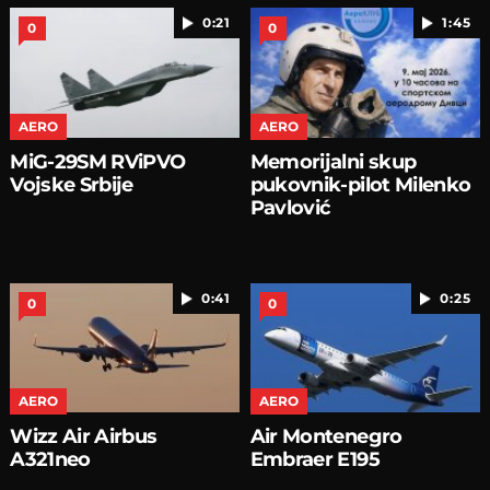
0:21
1:45
0
0
AERO
AERO
MiG-29SM RViPVO
Memorijalni skup
Vojske Srbije
pukovnik-pilot Milenko
Pavlović
0:41
0:25
0
0
AERO
AERO
Wizz Air Airbus
Air Montenegro
A321neo
Embraer E195