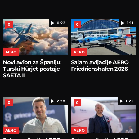
0:22
1:11
0
0
AERO
AERO
Novi avion za Španiju:
Sajam avijacije AERO
Turski Hürjet postaje
Friedrichshafen 2026
SAETA II
2:28
1:25
0
0
AERO
AERO