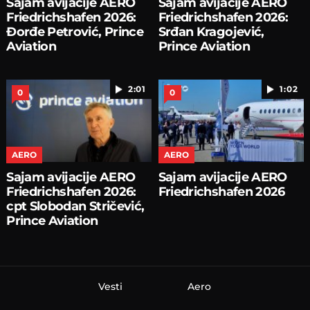
Sajam avijacije AERO
Sajam avijacije AERO
Friedrichshafen 2026:
Friedrichshafen 2026:
Đorđe Petrović, Prince
Srđan Kragojević,
Aviation
Prince Aviation
2:01
1:02
0
0
AERO
AERO
Sajam avijacije AERO
Sajam avijacije AERO
Friedrichshafen 2026:
Friedrichshafen 2026
cpt Slobodan Stričević,
Prince Aviation
Vesti
Aero