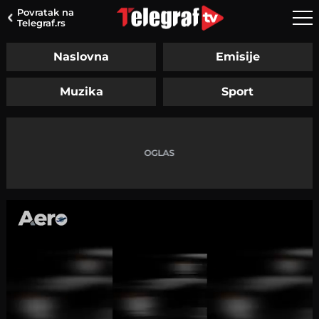
Povratak na
Telegraf.rs
Naslovna
Emisije
Muzika
Sport