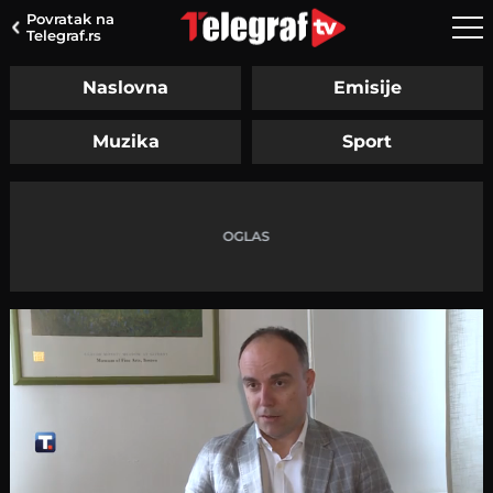
Povratak na
Telegraf.rs
Naslovna
Emisije
Muzika
Sport