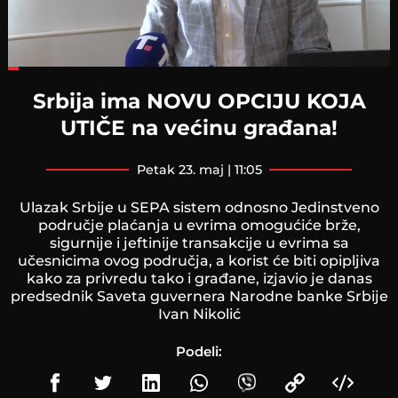
Loaded
:
20.88%
Srbija ima NOVU OPCIJU KOJA
UTIČE na većinu građana!
petak 23. maj | 11:05
Ulazak Srbije u SEPA sistem odnosno Jedinstveno
područje plaćanja u evrima omogućiće brže,
sigurnije i jeftinije transakcije u evrima sa
učesnicima ovog područja, a korist će biti opipljiva
kako za privredu tako i građane, izjavio je danas
predsednik Saveta guvernera Narodne banke Srbije
Ivan Nikolić
Podeli: