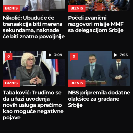
BIZNIS
BIZNIS
Nikolić: Ubuduće će
Počeli zvanični
transakcija biti merena
razgovori misije MMF
sekundama, naknade
sa delegacijom Srbije
će biti znatno povoljnije
3:09
7:55
0
0
BIZNIS
BIZNIS
Tabaković: Trudimo se
NBS pripremila dodatne
da u fazi uvođenja
olakšice za građane
novih usluga sprečimo
Srbije
kao moguće negativne
pojave