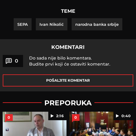
TEME
SEPA
Ivan Nikolić
narodna banka srbije
KOMENTARI
Do sada nije bilo komentara.
0
Budite prvi koji će ostaviti komentar.
POŠALJITE KOMENTAR
PREPORUKA
2:16
0:40
0
0