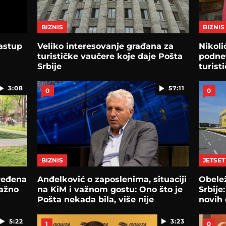
BIZNIS
BIZNIS
nastup
Veliko interesovanje građana za
Nikoli
turističke vaučere koje daje Pošta
podne
Srbije
turist
3:08
57:11
0
0
BIZNIS
JETSET
ređena
Anđelković o zaposlenima, situaciji
Obele
Važno
na KiM i važnom gostu: Ono što je
Srbije
Pošta nekada bila, više nije
novih 
5:22
3:23
1
0