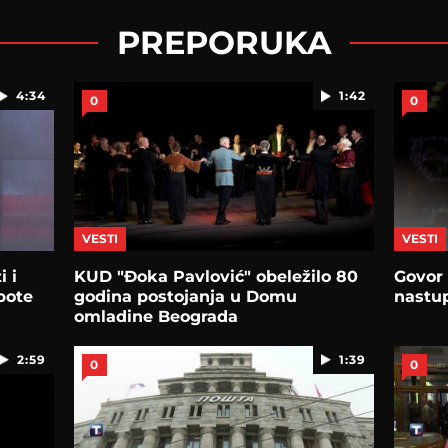
PREPORUKA
4:34
1:42
0
0
VESTI
VESTI
i i
KUD "Đoka Pavlović" obeležilo 80
Govor
bote
godina postojanja u Domu
nastu
omladine Beograda
2:59
1:39
0
0