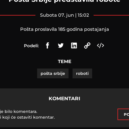
subota 07. jun | 15:02
Pošta proslavila 185 godina postajanja
Podeli:
TEME
pošta srbije
roboti
KOMENTARI
je bilo komentara.
PO
i koji će ostaviti komentar.