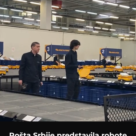
Loaded
:
100.00%
Pošta Srbije predstavila robote