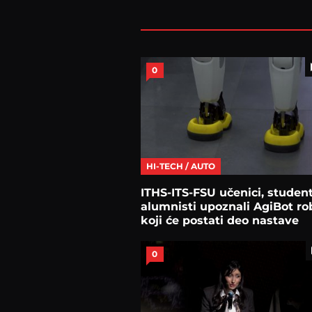
0
HI-TECH / AUTO
ITHS-ITS-FSU učenici, student
alumnisti upoznali AgiBot ro
koji će postati deo nastave
0