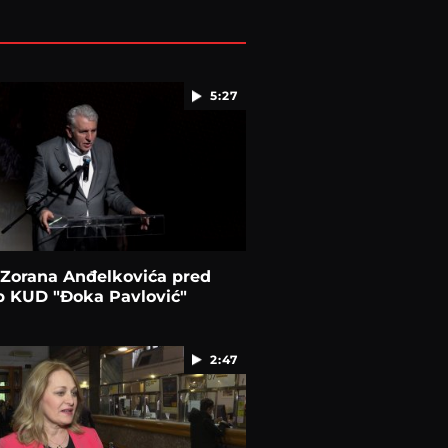
5:27
 Zorana Anđelkovića pred
p KUD "Đoka Pavlović"
2:47