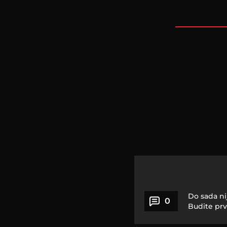
Do sada ni
0
Budite prv