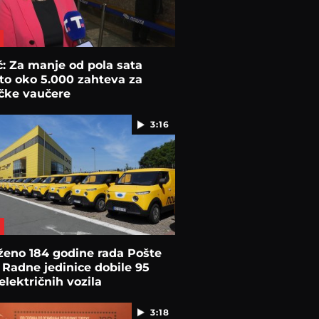
ć: Za manje od pola sata
to oko 5.000 zahteva za
ičke vaučere
3:16
ženo 184 godine rada Pošte
: Radne jedinice dobile 95
električnih vozila
3:18