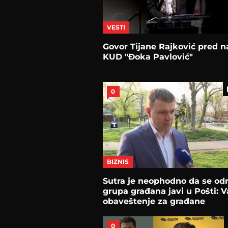
VESTI
Govor Tijane Rajković pred 
KUD "Đoka Pavlović"
0
BIZNIS
Sutra je neophodno da se od
grupa građana javi u Pošti: 
obaveštenje za građane
0