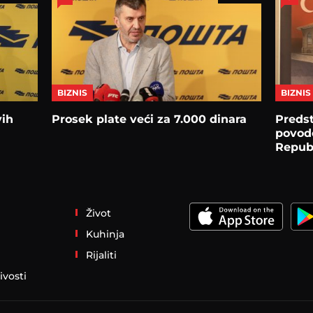
BIZNIS
BIZNIS
vih
Prosek plate veći za 7.000 dinara
Preds
povod
Repub
Život
Kuhinja
Rijaliti
ivosti