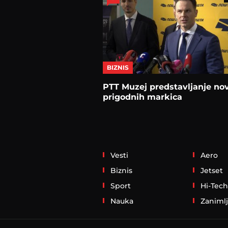
BIZNIS
PTT Muzej predstavljanje no
prigodnih markica
Vesti
Aero
Biznis
Jetset
Sport
Hi-Tech
Nauka
Zanimlj