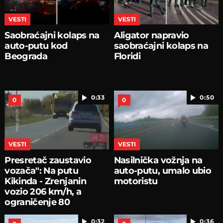
VESTI
VESTI
Saobraćajni kolaps na
Aligator napravio
auto-putu kod
saobraćajni kolaps na
Beograda
Floridi
0:33
0:50
0
0
VESTI
VESTI
Presretač zaustavio
Nasilnička vožnja na
vozača": Na putu
auto-putu, umalo ubio
Kikinda - Zrenjanin
motoristu
vozio 206 km/h, a
ograničenje 80
0:32
0:36