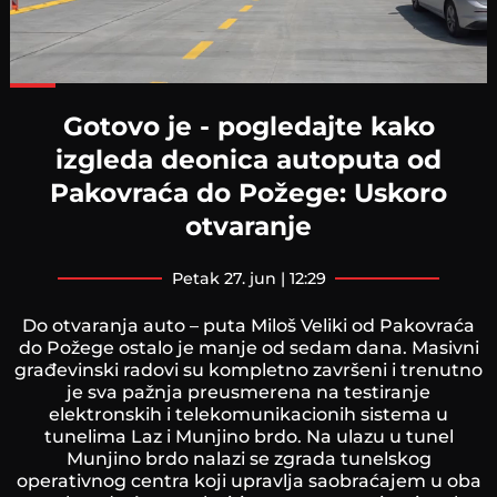
Loaded
:
76.23%
Gotovo je - pogledajte kako
izgleda deonica autoputa od
Pakovraća do Požege: Uskoro
otvaranje
petak 27. jun | 12:29
Do otvaranja auto – puta Miloš Veliki od Pakovraća
do Požege ostalo je manje od sedam dana. Masivni
građevinski radovi su kompletno završeni i trenutno
je sva pažnja preusmerena na testiranje
elektronskih i telekomunikacionih sistema u
tunelima Laz i Munjino brdo. Na ulazu u tunel
Munjino brdo nalazi se zgrada tunelskog
operativnog centra koji upravlja saobraćajem u oba