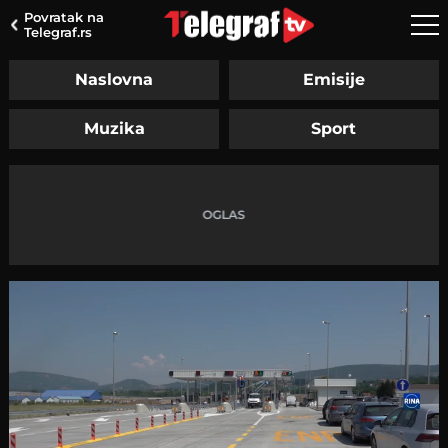
Povratak na
Telegraf.rs
Naslovna
Emisije
Muzika
Sport