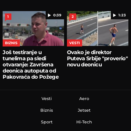
0:39
1:23
1
2
BIZNIS
VESTI
Još testiranje u
Ovako je direktor
tunelima pa sledi
Puteva Srbije "proverio"
otvaranje: Završena
novu deonicu
deonica autoputa od
Pakovraća do Požege
Vesti
Aero
Biznis
Jetset
Sport
Hi-Tech