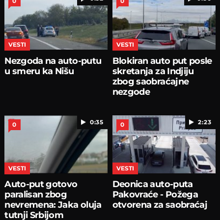
0
0
VESTI
VESTI
Nezgoda na auto-putu
Blokiran auto put posle
u smeru ka Nišu
skretanja za Indjiju
zbog saobraćajne
nezgode
0:35
2:23
0
0
VESTI
VESTI
Auto-put gotovo
Deonica auto-puta
paralisan zbog
Pakovraće - Požega
nevremena: Jaka oluja
otvorena za saobraćaj
tutnji Srbijom