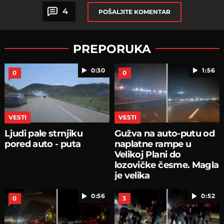
4
POŠALJITE KOMENTAR
PREPORUKA
0:30
1:56
0
0
VESTI
VESTI
Ljudi pale strnjiku
Gužva na auto-putu od
pored auto - puta
naplatne rampe u
Velikoj Plani do
lozovičke česme. Magla
je velika
0:56
0:52
0
3