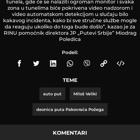
tunela, gde će se nalaziti ogroman monitor i svaka
zona u tunelima biće pokrivena video nadzorom i
video automatskom detekcijom u slučaju bilo
kakavog incidenta, kako bi sve stručne službe mogle
da reaguju ukoliko do toga bude došlo”, kazao je za
RINU pomoćnik direktora JP „Putevi Srbije” Miodrag
Poledica
Podeli:
TEME
auto put
Miloš Veliki
deonica puta Pakovraća Požega
KOMENTARI