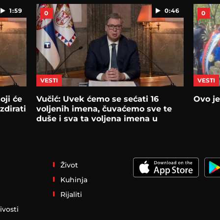
1:59
0:46
0
0
VESTI
VESTI
oji će
Vučić: Uvek ćemo se sećati 16
Ovo je
zdirati
voljenih imena, čuvaćemo sve te
duše i sva ta voljena imena u
srcima
Život
Kuhinja
Rijaliti
ivosti