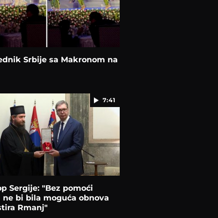
ednik Srbije sa Makronom na
7:41
p Sergije: "Bez pomoći
 ne bi bila moguća obnova
tira Rmanj"