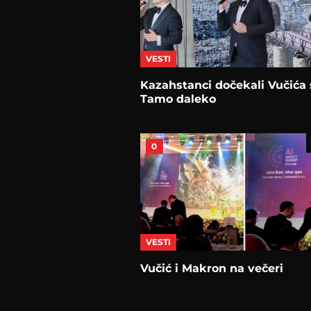
VESTI
Kazahstanci dočekali Vučića 
Tamo daleko
0
VESTI
Vučić i Makron na večeri