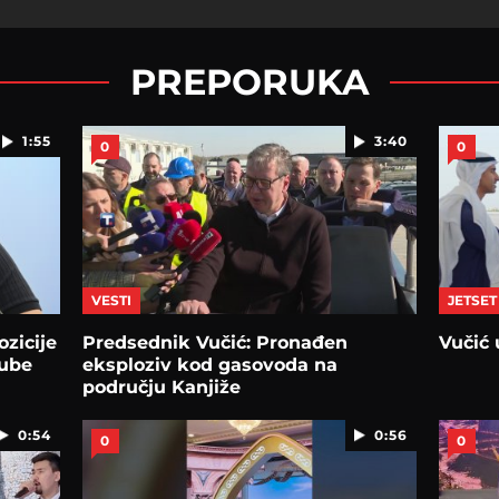
PREPORUKA
1:55
3:40
0
0
VESTI
JETSET
zicije
Predsednik Vučić: Pronađen
Vučić 
gube
eksploziv kod gasovoda na
području Kanjiže
0:54
0:56
0
0