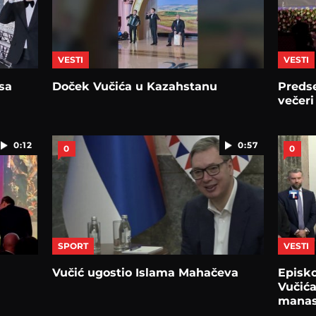
VESTI
VESTI
sa
Doček Vučića u Kazahstanu
Preds
večeri
0:12
0:57
0
0
SPORT
VESTI
Vučić ugostio Islama Mahačeva
Episko
Vučića
manas