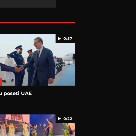
0:57
u poseti UAE
0:22