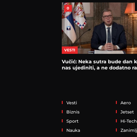
0
VESTI
Vučić: Neka sutra bude dan k
nas ujediniti, a ne dodatno ra
Vesti
Aero
Biznis
Jetset
Sport
Hi-Tech
Nauka
Zanimlj