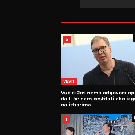
0
VESTI
Vučić: Još nema odgovora opo
da li će nam čestitati ako iz
na izborima
1