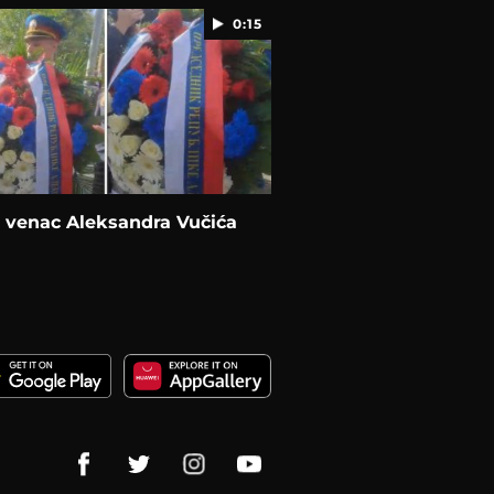
0:15
 venac Aleksandra Vučića