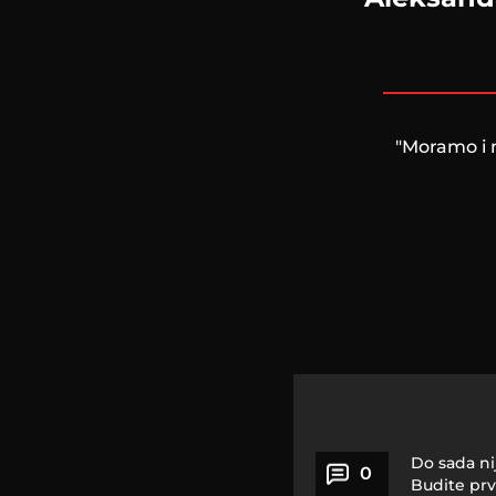
"Moramo i 
Do sada ni
0
Budite prv