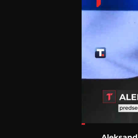
Loaded
:
9.00%
Aleksanda