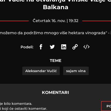
Balkana
četvrtak 16. nov. | 19:32
možemo da podržimo mnogo više hektara vinograda" - iz
Podeli:
TEME
Aleksandar Vučić
sajam vina
KOMENTARI
je bilo komentara.
PO
i koji će ostaviti komentar.