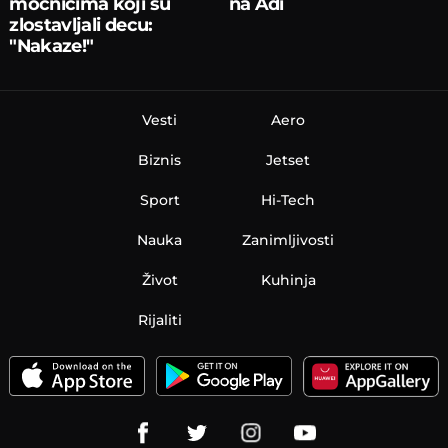
moćnicima koji su
na Adi
zlostavljali decu:
"Nakaze!"
Vesti
Aero
Biznis
Jetset
Sport
Hi-Tech
Nauka
Zanimljivosti
Život
Kuhinja
Rijaliti