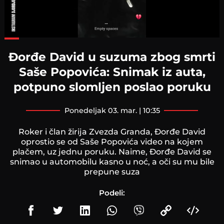
Loaded
:
66.42%
Đorđe David u suzuma zbog smrti
Saše Popovića: Snimak iz auta,
potpuno slomljen poslao poruku
ponedeljak 03. mar. | 10:35
Roker i član žirija Zvezda Granda, Đorđe David
oprostio se od Saše Popovića video na kojem
plačem, uz jednu poruku. Naime, Đorđe David se
snimao u automobilu kasno u noć, a oči su mu bile
prepune suza
Podeli: