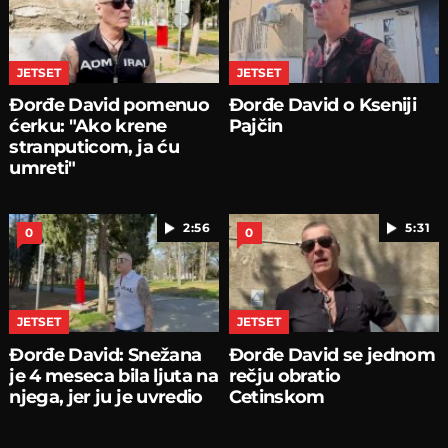
JETSET
JETSET
Đorđe David pomenuo
Đorđe David o Kseniji
ćerku: "Ako krene
Pajčin
stranputicom, ja ću
umreti"
2:56
5:31
0
0
JETSET
JETSET
Đorđe David: Snežana
Đorđe David se jednom
je 4 meseca bila ljuta na
rečju obratio
njega, jer ju je uvredio
Cetinskom