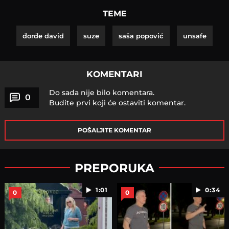
TEME
đorđe david
suze
saša popović
unsafe
KOMENTARI
Do sada nije bilo komentara.
0
Budite prvi koji će ostaviti komentar.
POŠALJITE KOMENTAR
PREPORUKA
1:01
0:34
0
0