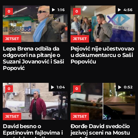
1:16
4:56
0
0
JETSET
JETSET
Lepa Brena odbila da
Pejović nije učestvovao
odgovori na pitanje o
u dokumentarcu o Saši
Suzani Jovanović i Saši
Popoviću
Popović
1:04
0:52
0
0
JETSET
JETSET
David besno o
Đorđe David svedočio
Epstinovim fajlovima i
jezivoj sceni na Mostu