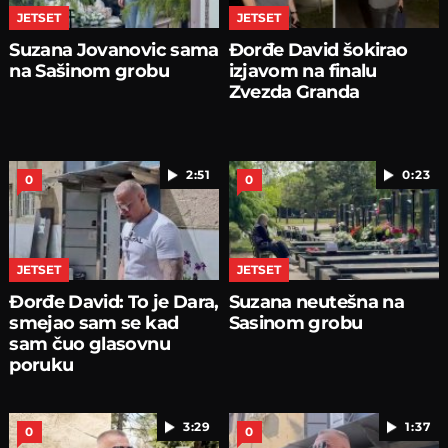
JETSET
JETSET
Suzana Jovanovic sama
Đorđe David šokirao
na Sašinom grobu
izjavom na finalu
Zvezda Granda
2:51
0:23
0
0
JETSET
JETSET
Đorđe David: To je Dara,
Suzana neutešna na
smejao sam se kad
Sasinom grobu
sam čuo glasovnu
poruku
3:29
1:37
0
0