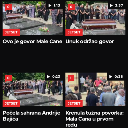
1:13
3:37
0
0
JETSET
JETSET
Ovo je govor Male Cane
Unuk održao govor
0:23
0:28
0
1
JETSET
JETSET
Počela sahrana Andrije
Krenula tužna povorka:
Bajića
Mala Cana u prvom
redu