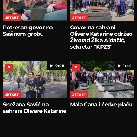
JETSET
JETSET
Potresan govor na
Govor na sahrani
Sašinom grobu
Olivere Katarine održao
Živorad Žika Ajdačić,
sekretar "KPZS"
0:48
1:44
0
0
JETSET
JETSET
Snežana Savić na
Mala Cana i ćerke plaču
sahrani Olivere Katarine