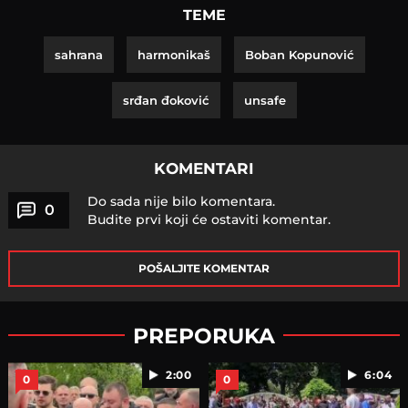
TEME
sahrana
harmonikaš
Boban Kopunović
srđan đoković
unsafe
KOMENTARI
Do sada nije bilo komentara.
0
Budite prvi koji će ostaviti komentar.
POŠALJITE KOMENTAR
PREPORUKA
2:00
6:04
0
0