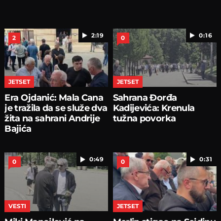
2:19
0:16
2
0
JETSET
JETSET
Era Ojdanić: Mala Cana
Sahrana Đorđa
je tražila da se služe dva
Kadijevića: Krenula
žita na sahrani Andrije
tužna povorka
Bajića
0:49
0:31
0
0
VESTI
JETSET