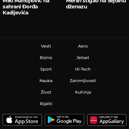
Miki Manojlović na
Merlin stigao na Sejdinu
sahrani Đorđa
dženazu
Kadijevića
Vesti
Aero
Biznis
Jetset
Sport
Hi-Tech
Nauka
Zanimljivosti
Život
Kuhinja
Rijaliti