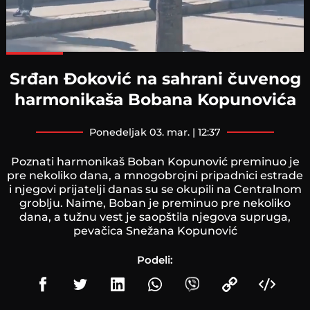
Loaded
:
100.00%
Srđan Đoković na sahrani čuvenog
harmonikaša Bobana Kopunovića
ponedeljak 03. mar. | 12:37
Poznati harmonikaš Boban Kopunović preminuo je
pre nekoliko dana, a mnogobrojni pripadnici estrade
i njegovi prijatelji danas su se okupili na Centralnom
groblju. Naime, Boban je preminuo pre nekoliko
dana, a tužnu vest je saopštila njegova supruga,
pevačica Snežana Kopunović
Podeli: