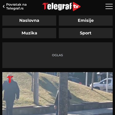
Povratak na
Telegraf.rs
Naslovna
Emisije
Muzika
Sport