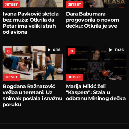
JETSET
JETSET
Ivana Pavković sletela
Dara Babumara
bez muža: Otkrila da
progovorila o novom
Petar ima veliki strah
dečku: Otkrila je sve
od aviona
0:16
11:26
0
0
JETSET
JETSET
Bogdana Ražnatović
Marija Mikić želi
vežba u teretani: Uz
"Kaspera": Stala u
snimak poslala i snažnu
odbranu Mininog dečka
poruku