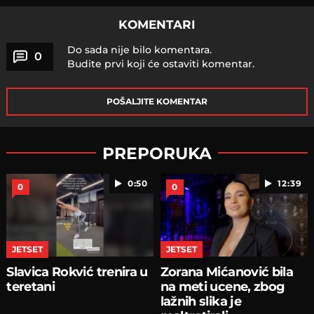
KOMENTARI
Do sada nije bilo komentara.
0
Budite prvi koji će ostaviti komentar.
POŠALJITE KOMENTAR
PREPORUKA
0:50
12:39
0
0
JETSET
JETSET
Slavica Rokvić trenira u
Zorana Mićanović bila
teretani
na meti ucene, zbog
lažnih slika je