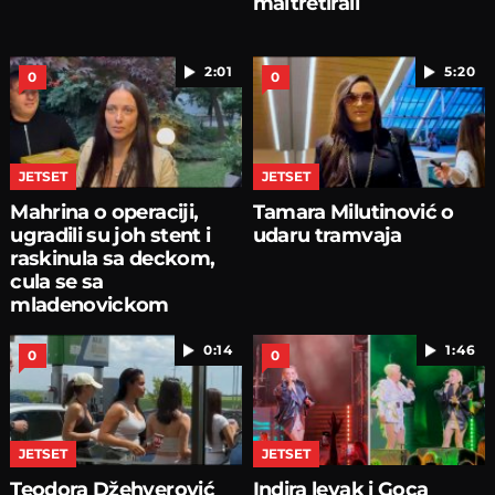
maltretirali
2:01
5:20
0
0
JETSET
JETSET
Mahrina o operaciji,
Tamara Milutinović o
ugradili su joh stent i
udaru tramvaja
raskinula sa deckom,
cula se sa
mladenovickom
0:14
1:46
0
0
JETSET
JETSET
Teodora Džehverović
Indira levak i Goca