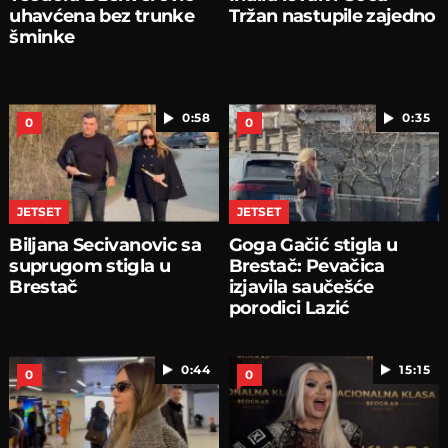
uhavćena bez trunke
Tržan nastupile zajedno
šminke
0:58
0:35
0
0
JETSET
JETSET
Biljana Secivanovic sa
Goga Gačić stigla u
suprugom stigla u
Brestač: Pevačica
Brestač
izjavila saučešće
porodici Lazić
0:44
15:15
0
0