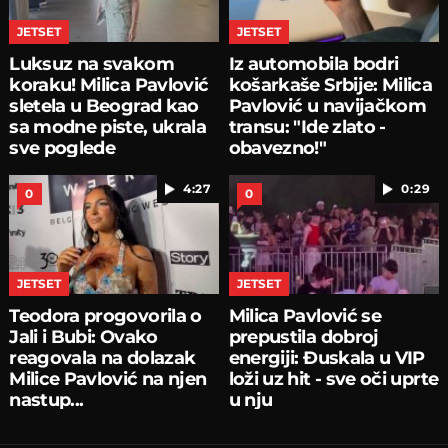
JETSET
JETSET
Luksuz na svakom
Iz automobila bodri
koraku! Milica Pavlović
košarkaše Srbije: Milica
sletela u Beograd kao
Pavlović u navijačkom
sa modne piste, ukrala
transu: "Ide zlato -
sve poglede
obavezno!"
4:27
0:29
0
0
JETSET
JETSET
Teodora progovorila o
Milica Pavlović se
Jali i Bubi: Ovako
prepustila dobroj
reagovala na dolazak
energiji: Đuskala u VIP
Milice Pavlović na njen
loži uz hit - sve oči uprte
nastup...
u nju