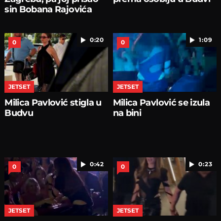
sin Bobana Rajovića
0:20
1:09
0
0
JETSET
JETSET
Milica Pavlović stigla u
Milica Pavlović se izula
Budvu
na bini
0:42
0:23
0
0
JETSET
JETSET