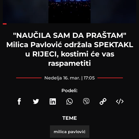
Loaded
:
26.23%
"NAUČILA SAM DA PRAŠTAM"
Milica Pavlović održala SPEKTAKL
u RIJECI, kostimi će vas
raspametiti
nedelja 16. mar. | 17:05
Podeli:
TEME
milica pavlović