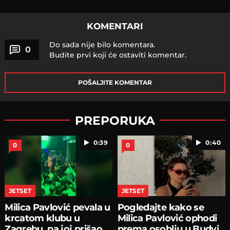
KOMENTARI
Do sada nije bilo komentara.
0
Budite prvi koji će ostaviti komentar.
POŠALJITE KOMENTAR
PREPORUKA
0:39
0:40
0
0
JETSET
JETSET
Milica Pavlović pevala u
Pogledajte kako se
krcatom klubu u
Milica Pavlović ophodi
Zagrebu, pa joj prišao
prema osoblju u Budvi