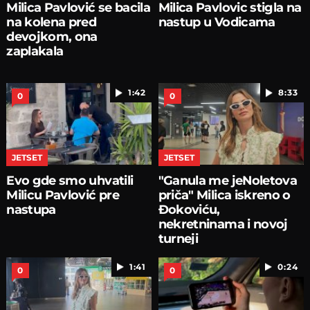
Milica Pavlović se bacila
Milica Pavlovic stigla na
na kolena pred
nastup u Vodicama
devojkom, ona
zaplakala
1:42
8:33
0
0
JETSET
JETSET
Evo gde smo uhvatili
"Ganula me jeNoletova
Milicu Pavlović pre
priča" Milica iskreno o
nastupa
Đokoviću,
nekretninama i novoj
turneji
1:41
0:24
0
0