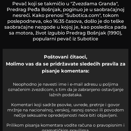
Pevač koji se takmičio u "Zvezdama Granda",
Predrag Peđa Bošnjak, poginuo je u saobraćajnoj
nesreći. Kako prenosi "Subotica.com", tokom
poslepodneva, oko 16:35 časova, došlo je do teške
saobraćajne nezgode u kojoj je, kao posledica pada
sa motora, život izgubio Predrag Bošnjak (1990),
popularni pevač iz Subotice
Poštovani čitaoci,
Molimo vas da se pridržavate sledećih pravila za
pisanje komentara:
Neophodno je navesti ime i e-mail adresu u poljima
označenim zvezdicom, s tim da je zabranjeno ostavljanje
lažnih podataka.
Komentari koji sadrže psovke, uvrede, pretnje i govor
mržnje na nacionalnoj, verskoj, rasnoj osnovi ili povodom
nečije seksualne opredeljenosti neće biti objavljeni.
Prilikom pisanja komentara vodite računa o pravopisnim i
gramatičkim pravilima.