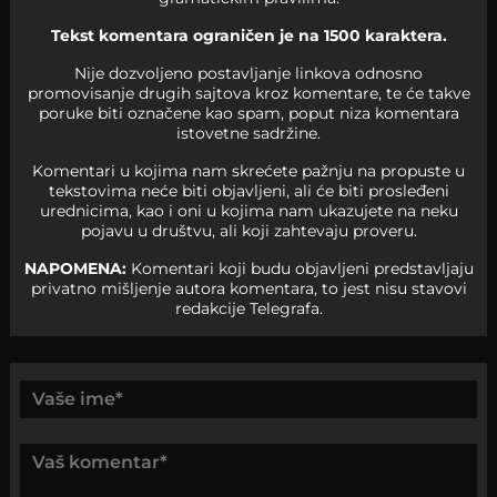
Tekst komentara ograničen je na 1500 karaktera.
Nije dozvoljeno postavljanje linkova odnosno
promovisanje drugih sajtova kroz komentare, te će takve
poruke biti označene kao spam, poput niza komentara
istovetne sadržine.
Komentari u kojima nam skrećete pažnju na propuste u
tekstovima neće biti objavljeni, ali će biti prosleđeni
urednicima, kao i oni u kojima nam ukazujete na neku
pojavu u društvu, ali koji zahtevaju proveru.
NAPOMENA:
Komentari koji budu objavljeni predstavljaju
privatno mišljenje autora komentara, to jest nisu stavovi
redakcije Telegrafa.