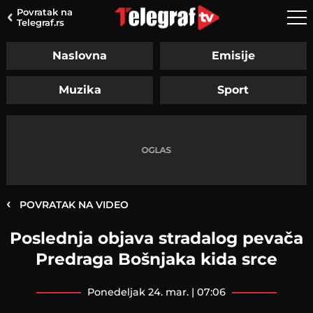
Povratak na
Telegraf.rs
Naslovna
Emisije
Muzika
Sport
‹
POVRATAK NA VIDEO
Poslednja objava stradalog pevača
Predraga Bošnjaka kida srce
ponedeljak 24. mar. | 07:06