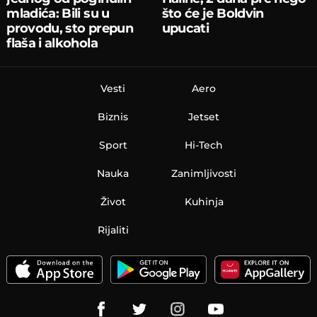
mladića: Bili su u
što će je Boldvin
provodu, sto prepun
upucati
flaša i alkohola
Vesti
Aero
Biznis
Jetset
Sport
Hi-Tech
Nauka
Zanimljivosti
Život
Kuhinja
Rijaliti