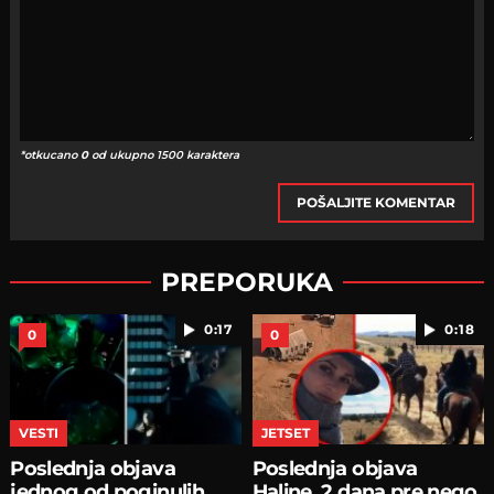
*otkucano
0
od ukupno 1500 karaktera
POŠALJITE KOMENTAR
PREPORUKA
0:17
0:18
0
0
VESTI
JETSET
Poslednja objava
Poslednja objava
jednog od poginulih
Haline, 2 dana pre nego