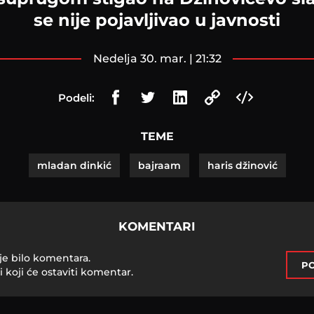
se nije pojavljivao u javnosti
nedelja 30. mar. | 21:32
Podeli:
TEME
mladan dinkić
bajraam
haris džinović
KOMENTARI
je bilo komentara.
PO
i koji će ostaviti komentar.