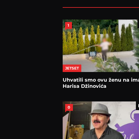
1
JETSET
Uhvatili smo ovu ženu na im
Harisa Džinovića
0