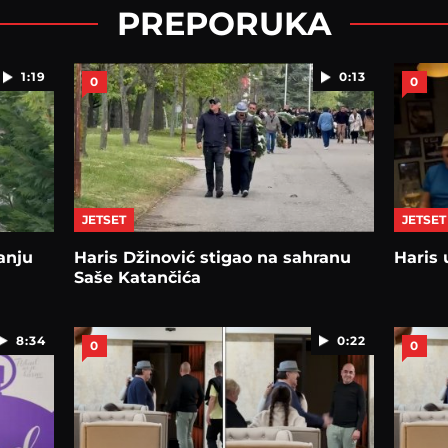
PREPORUKA
1:19
0:13
0
0
JETSET
JETSET
anju
Haris Džinović stigao na sahranu
Haris 
Saše Katančića
8:34
0:22
0
0