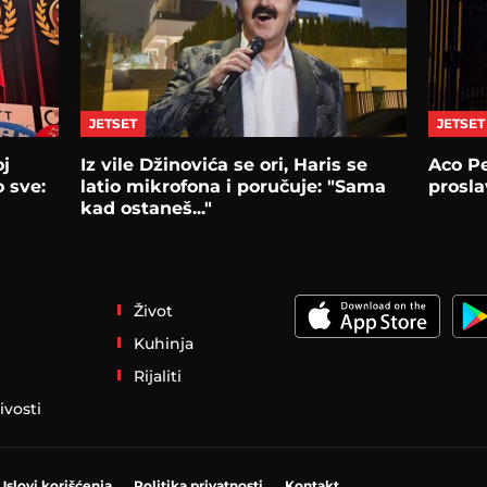
JETSET
JETSET
oj
Iz vile Džinovića se ori, Haris se
Aco P
 sve:
latio mikrofona i poručuje: "Sama
prosla
kad ostaneš..."
Život
Kuhinja
Rijaliti
ivosti
Uslovi korišćenja
Politika privatnosti
Kontakt