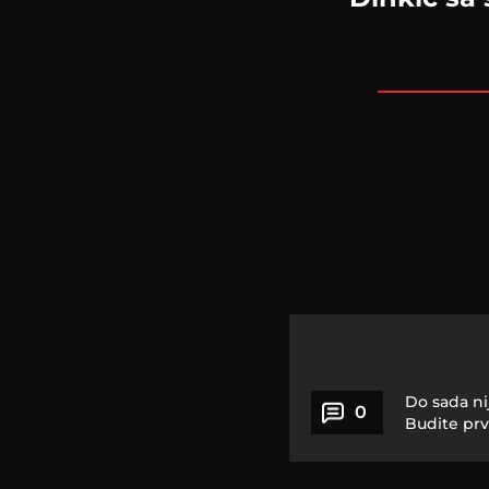
Do sada ni
0
Budite prv