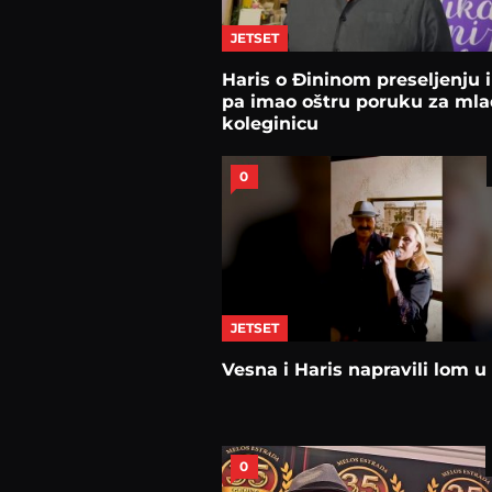
JETSET
Haris o Đininom preseljenju i
pa imao oštru poruku za ml
koleginicu
0
JETSET
Vesna i Haris napravili lom u
0