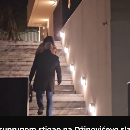
Loaded
:
100.00%
 suprugom stigao na Džinovićevo sla