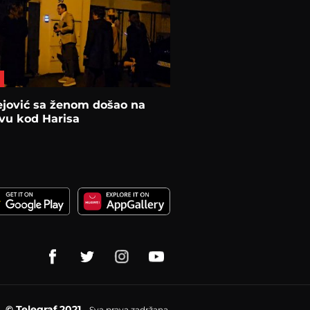
ejović sa ženom došao na
vu kod Harisa
© Telegraf 2021
Sva prava zadržana.