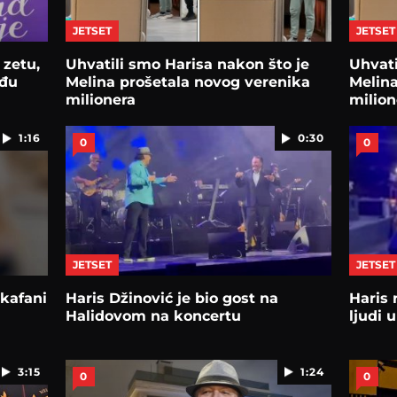
JETSET
JETSET
 zetu,
Uhvatili smo Harisa nakon što je
Uhvati
ađu
Melina prošetala novog verenika
Melina
milionera
milion
1:16
0:30
0
0
JETSET
JETSET
 kafani
Haris Džinović je bio gost na
Haris 
Halidovom na koncertu
ljudi 
3:15
1:24
0
0