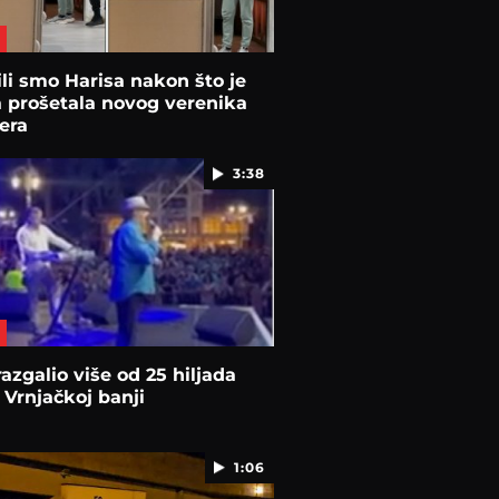
li smo Harisa nakon što je
 prošetala novog verenika
era
3:38
razgalio više od 25 hiljada
u Vrnjačkoj banji
1:06