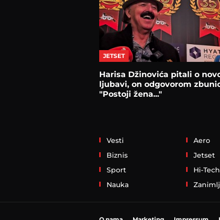
JETSET
Harisa Džinovića pitali o nov
ljubavi, on odgovorom zbunio
"Postoji žena..."
Vesti
Aero
Biznis
Jetset
Sport
Hi-Tech
Nauka
Zanimlj
O nama
Marketing
Impressum