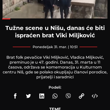
Loaded
:
72.88%
Tužne scene u Nišu, danas će biti
ispraćen brat Viki Miljković
ponedeljak 31. mar. | 10:51
Brat folk pevačice Viki Miljković, Vladica Miljković,
preminuo je u 47. godini. Danas, 31. marta u 11
časova, održava se komemoracija u Kulturnom
centru Niš, gde se polako okupljaju članovi porodice,
prijatelji i saradnici
Podeli:
TEME