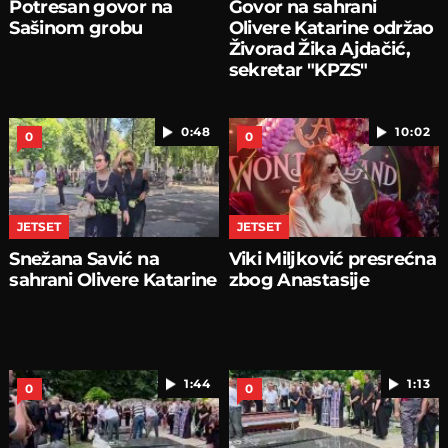
Potresan govor na
Govor na sahrani
Sašinom grobu
Olivere Katarine održao
Živorad Žika Ajdačić,
sekretar "KPZS"
0:48
10:02
0
0
JETSET
JETSET
Snežana Savić na
Viki Miljković presrećna
sahrani Olivere Katarine
zbog Anastasije
1:44
1:13
0
0