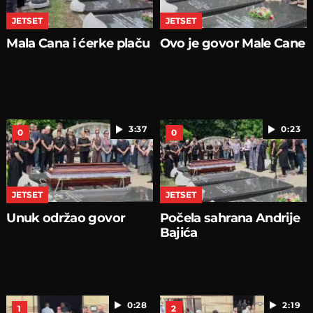
JETSET
JETSET
Mala Cana i ćerke plaču
Ovo je govor Male Cane
3:37
0:23
0
0
JETSET
JETSET
Unuk održao govor
Počela sahrana Andrije
Bajića
0:28
2:19
1
2