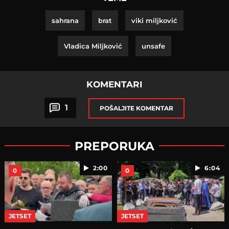
sahrana
brat
viki miljković
Vladica Miljković
unsafe
KOMENTARI
1
POŠALJITE KOMENTAR
PREPORUKA
2:00
6:04
0
0
JETSET
JETSET