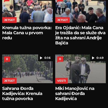
JETSET
JETSET
Krenula tužna povorka:
Era Ojdanić: Mala Cana
Mala Cana u prvom
je tražila da se služe dva
redu
žita na sahrani Andrije
Bajića
0:16
0:49
0
0
JETSET
VESTI
Sahrana Đorđa
Miki Manojlović na
Kadijevića: Krenula
sahrani Đorđa
tužna povorka
Kadijevića