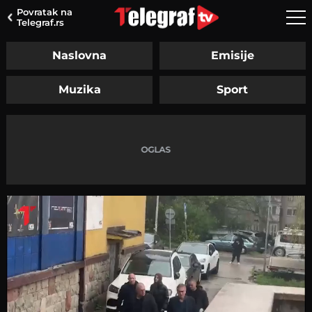
Povratak na
Telegraf.rs
Naslovna
Emisije
Muzika
Sport