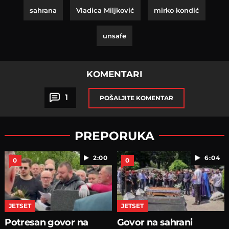
sahrana
Vladica Miljković
mirko kondić
unsafe
KOMENTARI
1
POŠALJITE KOMENTAR
PREPORUKA
2:00
6:04
0
0
JETSET
JETSET
Potresan govor na
Govor na sahrani