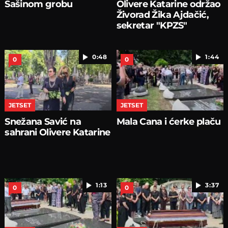
Sašinom grobu
Olivere Katarine održao
Živorad Žika Ajdačić,
sekretar "KPZS"
0:48
1:44
0
0
JETSET
JETSET
Snežana Savić na
Mala Cana i ćerke plaču
sahrani Olivere Katarine
1:13
3:37
0
0