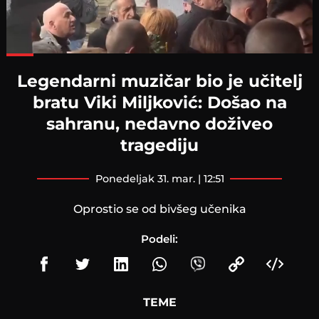
Loaded
:
85.48%
Legendarni muzičar bio je učitelj
bratu Viki Miljković: Došao na
sahranu, nedavno doživeo
tragediju
ponedeljak 31. mar. | 12:51
Oprostio se od bivšeg učenika
Podeli:
TEME