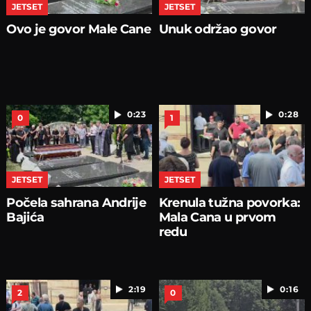
JETSET
JETSET
Ovo je govor Male Cane
Unuk održao govor
0:23
0:28
0
1
JETSET
JETSET
Počela sahrana Andrije
Krenula tužna povorka:
Bajića
Mala Cana u prvom
redu
2:19
0:16
2
0