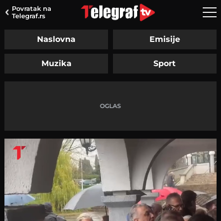
Povratak na
Telegraf.rs
Naslovna
Emisije
Muzika
Sport