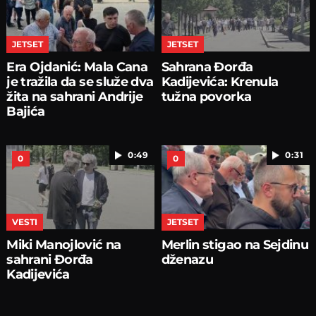
JETSET
JETSET
Era Ojdanić: Mala Cana
Sahrana Đorđa
je tražila da se služe dva
Kadijevića: Krenula
žita na sahrani Andrije
tužna povorka
Bajića
0:49
0:31
0
0
VESTI
JETSET
Miki Manojlović na
Merlin stigao na Sejdinu
sahrani Đorđa
dženazu
Kadijevića