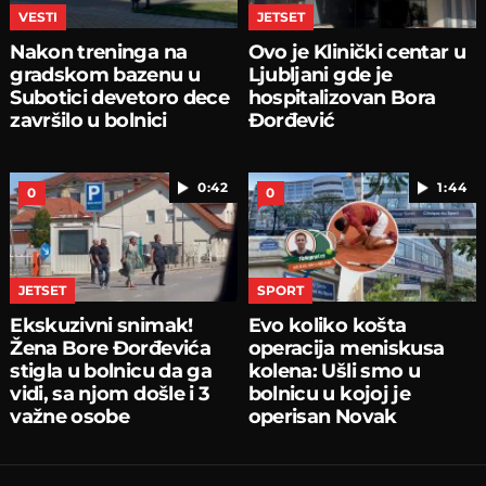
VESTI
JETSET
Nakon treninga na
Ovo je Klinički centar u
gradskom bazenu u
Ljubljani gde je
Subotici devetoro dece
hospitalizovan Bora
završilo u bolnici
Đorđević
0:42
1:44
0
0
JETSET
SPORT
Ekskuzivni snimak!
Evo koliko košta
Žena Bore Đorđevića
operacija meniskusa
stigla u bolnicu da ga
kolena: Ušli smo u
vidi, sa njom došle i 3
bolnicu u kojoj je
važne osobe
operisan Novak
Đoković