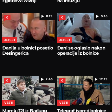
zglobova zavoji
na infuziju
0:19
0:16
0
0
JETSET
JETSET
Đanija u bolnici posetio
Đani se oglasio nakon
Desingerica
operacije iz bolnice
2:45
12:19
0
0
VESTI
VESTI
Marek (12) iz Bačkog
Telegraf ispred bolnice