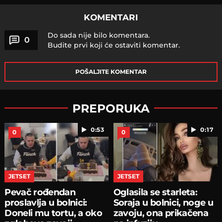
KOMENTARI
Do sada nije bilo komentara.
0
Budite prvi koji će ostaviti komentar.
POŠALJITE KOMENTAR
PREPORUKA
0:53
0:17
0
0
JETSET
JETSET
Pevač rođendan
Oglasila se starleta:
proslavlja u bolnici:
Soraja u bolnici, noge u
Doneli mu tortu, a oko
zavoju, ona prikačena