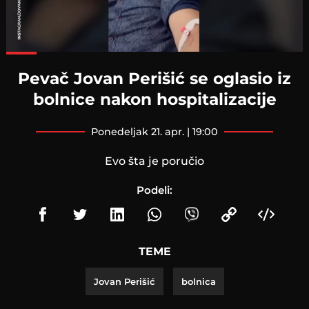
Loaded
:
97.13%
Pevač Jovan Perišić se oglasio iz
bolnice nakon hospitalizacije
ponedeljak 21. apr. | 19:00
Evo šta je poručio
Podeli:
TEME
Jovan Perišić
bolnica