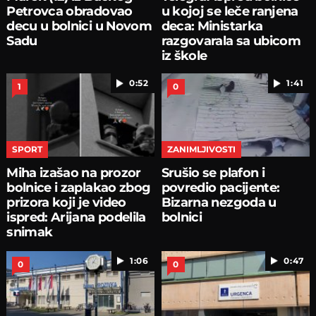
Petrovca obradovao
u kojoj se leče ranjena
decu u bolnici u Novom
deca: Ministarka
Sadu
razgovarala sa ubicom
iz škole
0:52
1:41
1
0
SPORT
ZANIMLJIVOSTI
Miha izašao na prozor
Srušio se plafon i
bolnice i zaplakao zbog
povredio pacijente:
prizora koji je video
Bizarna nezgoda u
ispred: Arijana podelila
bolnici
snimak
1:06
0:47
0
0