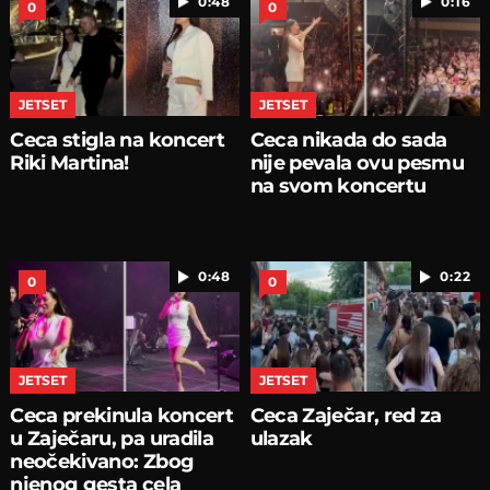
0:48
0:16
0
0
JETSET
JETSET
Ceca stigla na koncert
Ceca nikada do sada
Riki Martina!
nije pevala ovu pesmu
na svom koncertu
0:48
0:22
0
0
JETSET
JETSET
Ceca prekinula koncert
Ceca Zaječar, red za
u Zaječaru, pa uradila
ulazak
neočekivano: Zbog
njenog gesta cela