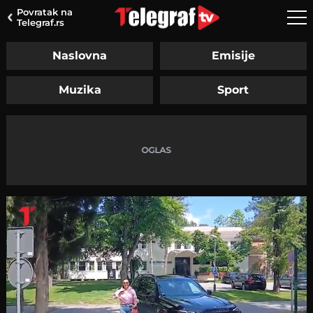
Povratak na
Telegraf.rs
Naslovna
Emisije
Muzika
Sport