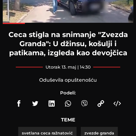
Loaded
:
100.00%
Ceca stigla na snimanje "Zvezda
Granda": U džinsu, košulji i
patikama, izgleda kao devojčica
utorak 13. maj | 14:30
Oduševila opuštenošću
Podeli:
TEME
svetlana ceca ražnatović
zvezde granda