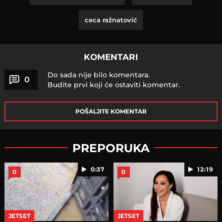
ceca ražnatović
KOMENTARI
Do sada nije bilo komentara.
0
Budite prvi koji će ostaviti komentar.
POŠALJITE KOMENTAR
PREPORUKA
0:37
12:19
0
0
JETSET
JETSET