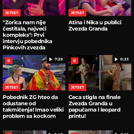
JETSET
JETSET
"Zorica nam nije
Atina i Nika u publici
čestitala, najveći
Zvezda Granda
kompleks": Prvi
intervju pobednika
Pinkovih zvezda
7:29
0:23
0
0
JETSET
JETSET
Pobednik ZG hteo da
Ceca stigla na finale
odustane od
Zvezda Granda u
takmičenja! Imao veliki
papučama i leopard
problem sa kockom
printu!