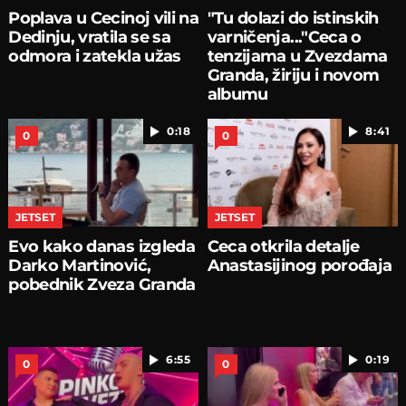
Poplava u Cecinoj vili na
"Tu dolazi do istinskih
Dedinju, vratila se sa
varničenja..."Ceca o
odmora i zatekla užas
tenzijama u Zvezdama
Granda, žiriju i novom
albumu
0:18
8:41
0
0
JETSET
JETSET
Evo kako danas izgleda
Ceca otkrila detalje
Darko Martinović,
Anastasijinog porođaja
pobednik Zveza Granda
6:55
0:19
0
0