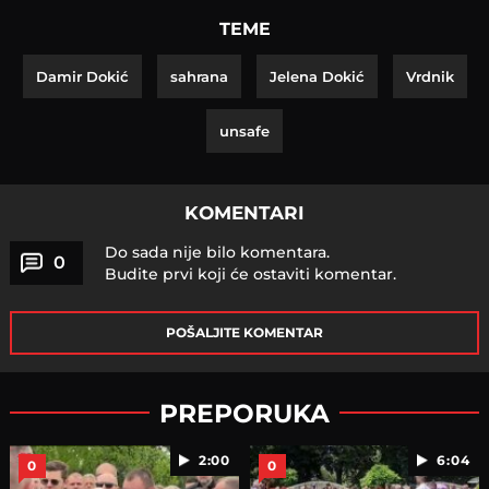
TEME
Damir Dokić
sahrana
Jelena Dokić
Vrdnik
unsafe
KOMENTARI
Do sada nije bilo komentara.
0
Budite prvi koji će ostaviti komentar.
POŠALJITE KOMENTAR
PREPORUKA
2:00
6:04
0
0