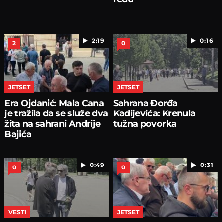
2:19
0:16
2
0
JETSET
JETSET
Era Ojdanić: Mala Cana
Sahrana Đorđa
je tražila da se služe dva
Kadijevića: Krenula
žita na sahrani Andrije
tužna povorka
Bajića
0:49
0:31
0
0
VESTI
JETSET