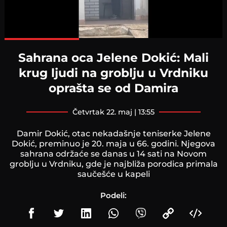
Loaded
:
100.00%
Sahrana oca Jelene Dokić: Mali
krug ljudi na groblju u Vrdniku
oprašta se od Damira
četvrtak 22. maj | 13:55
Damir Dokić, otac nekadašnje teniserke Jelene
Dokić, preminuo je 20. maja u 66. godini. Njegova
sahrana održaće se danas u 14 sati na Novom
groblju u Vrdniku, gde je najbliža porodica primala
saučešće u kapeli
Podeli: