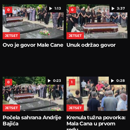
1:13
3:37
0
0
JETSET
JETSET
Ovo je govor Male Cane
Unuk održao govor
0:23
0:28
0
1
JETSET
JETSET
Počela sahrana Andrije
Krenula tužna povorka:
Bajića
Mala Cana u prvom
redu