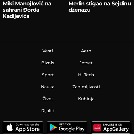
Miki Manojlović na
Merlin stigao na Sejdinu
sahrani Đorđa
dženazu
Kadijevića
Vesti
Aero
Biznis
Jetset
Sport
Hi-Tech
Nauka
Zanimljivosti
Život
Kuhinja
Rijaliti