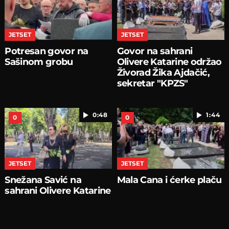
JETSET
JETSET
Potresan govor na
Govor na sahrani
Sašinom grobu
Olivere Katarine održao
Živorad Žika Ajdačić,
sekretar "KPZS"
0:48
1:44
0
0
JETSET
JETSET
Snežana Savić na
Mala Cana i ćerke plaču
sahrani Olivere Katarine