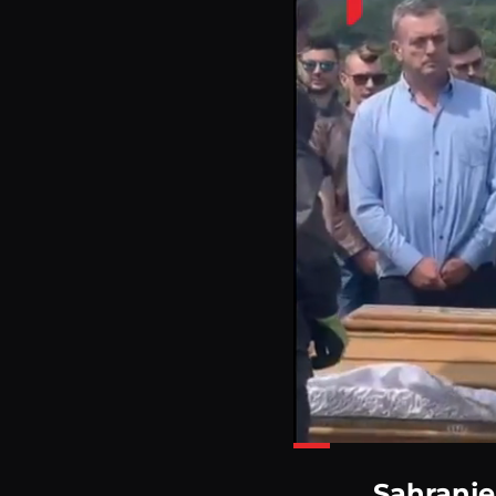
Loaded
36.10%
Sahranje