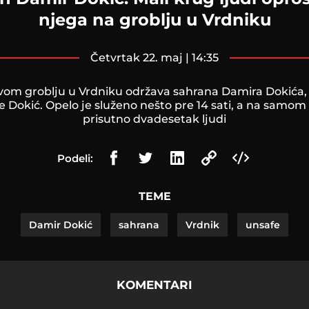
njega na groblju u Vrdniku
četvrtak 22. maj | 14:35
vom groblju u Vrdniku održava sahrana Damira Dokića,
e Dokić. Opelo je služeno nešto pre 14 sati, a na samom i
prisutno dvadesetak ljudi
Podeli:
TEME
Damir Dokić
sahrana
Vrdnik
unsafe
KOMENTARI