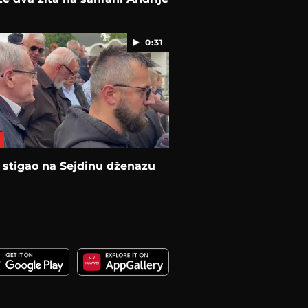
0:31
 stigao na Sejdinu dženazu