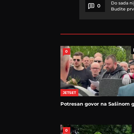
Do sada ni
0
Budite prv
0
JETSET
Potresan govor na Sašinom 
0