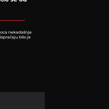
 oca nekadašnje
spraćaju bilo je