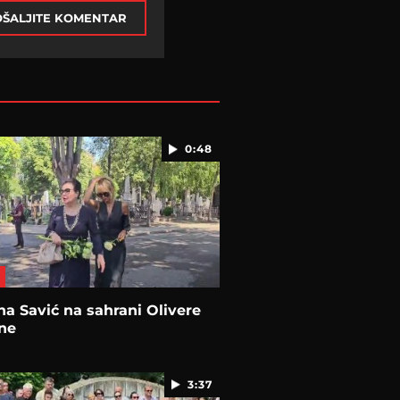
ŠALJITE KOMENTAR
0:48
a Savić na sahrani Olivere
ne
3:37