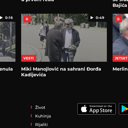
Bajića
0:16
0:49
0
0
VESTI
JETSET
renula
Miki Manojlović na sahrani Đorđa
Merlin
Kadijevića
Život
Kuhinja
Rijaliti