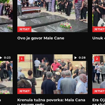
JETSET
JETSET
Ovo je govor Male Cane
Unuk 
0:23
0:28
1
2
JETSET
JETSET
a
Krenula tužna povorka: Mala Cana
Era Oj
u prvom redu
se slu