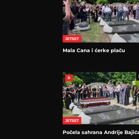
JETSET
Mala Cana i ćerke plaču
0
JETSET
Počela sahrana Andrije Bajić