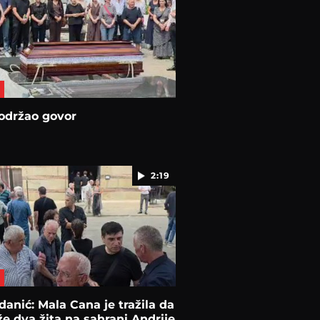
održao govor
2:19
danić: Mala Cana je tražila da
že dva žita na sahrani Andrije