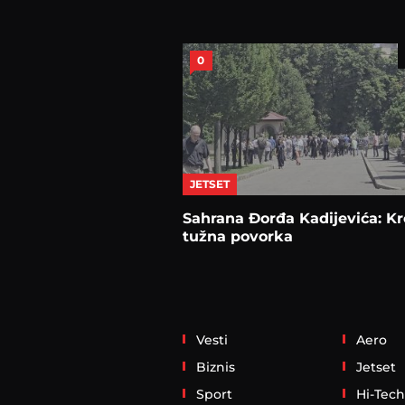
0
JETSET
Sahrana Đorđa Kadijevića: K
tužna povorka
Vesti
Aero
Biznis
Jetset
Sport
Hi-Tech