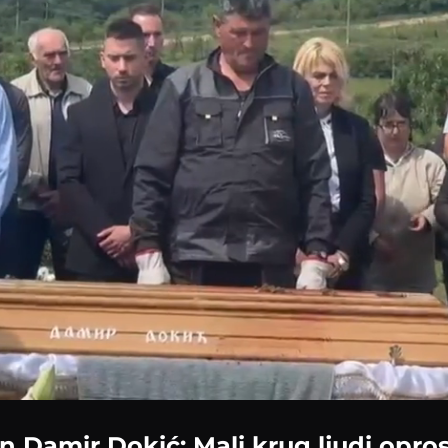
:
n Damir Dokić: Mali krug ljudi opros