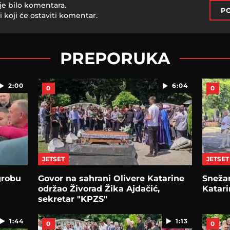
je bilo komentara.
PO
i koji će ostaviti komentar.
PREPORUKA
2:00
6:04
0
0
JETSET
JETSET
grobu
Govor na sahrani Olivere Katarine
Snežan
održao Živorad Žika Ajdačić,
Katari
sekretar "KPZS"
1:44
1:13
0
0