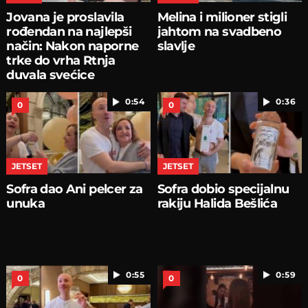
Jovana je proslavila
Melina i milioner stigli
rođendan na najlepši
jahtom na svadbeno
način: Nakon naporne
slavlje
trke do vrha Rtnja
duvala svećice
0:54
0:36
0
0
JETSET
JETSET
Sofra dao Ani pelcer za
Sofra dobio specijalnu
unuka
rakiju Halida Bešlića
0:55
0:59
0
0