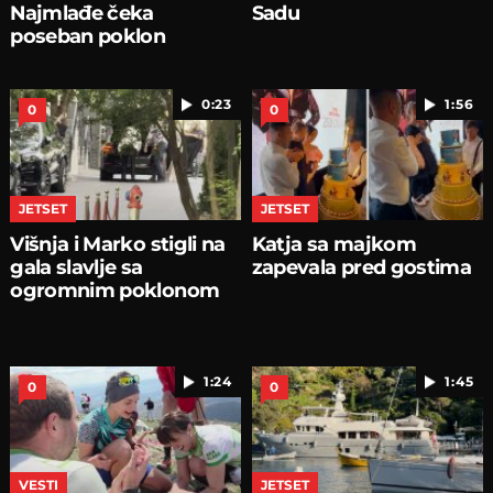
Najmlađe čeka
Sadu
poseban poklon
0:23
1:56
0
0
JETSET
JETSET
Višnja i Marko stigli na
Katja sa majkom
gala slavlje sa
zapevala pred gostima
ogromnim poklonom
1:24
1:45
0
0
VESTI
JETSET