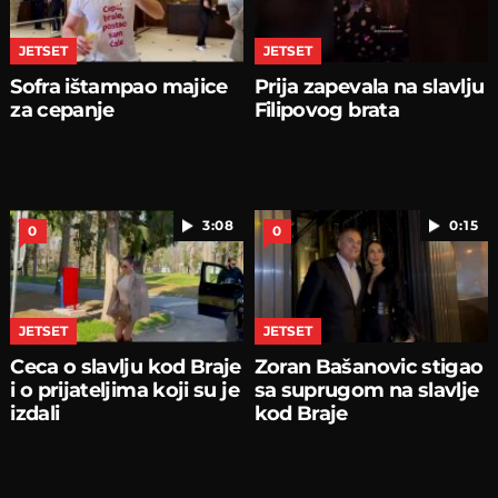
JETSET
JETSET
Sofra ištampao majice
Prija zapevala na slavlju
za cepanje
Filipovog brata
3:08
0:15
0
0
JETSET
JETSET
Ceca o slavlju kod Braje
Zoran Bašanovic stigao
i o prijateljima koji su je
sa suprugom na slavlje
izdali
kod Braje