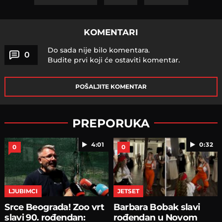
KOMENTARI
Do sada nije bilo komentara.
0
Budite prvi koji će ostaviti komentar.
POŠALJITE KOMENTAR
PREPORUKA
4:01
0:32
0
0
LJUBIMCI
JETSET
Srce Beograda! Zoo vrt
Barbara Bobak slavi
slavi 90. rođendan:
rođendan u Novom