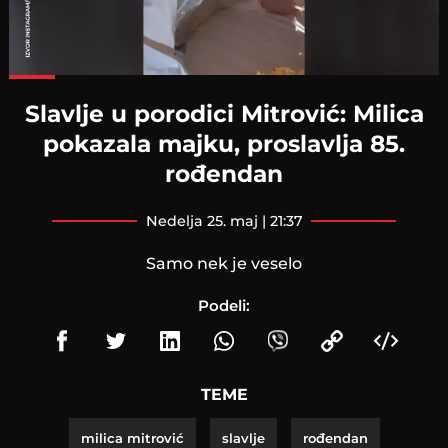
Loaded
:
88.44%
Slavlje u porodici Mitrović: Milica
pokazala majku, proslavlja 85.
rođendan
nedelja 25. maj | 21:37
Samo nek je veselo
Podeli:
TEME
milica mitrović
slavlje
rođendan