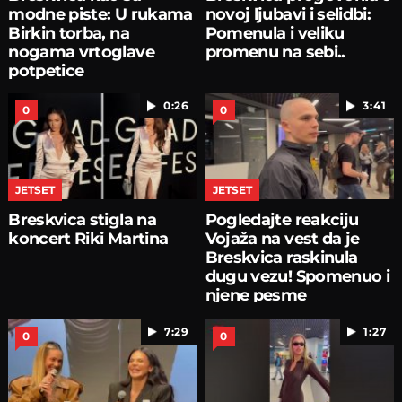
modne piste: U rukama
novoj ljubavi i selidbi:
Birkin torba, na
Pomenula i veliku
nogama vrtoglave
promenu na sebi..
potpetice
0:26
3:41
0
0
JETSET
JETSET
Breskvica stigla na
Pogledajte reakciju
koncert Riki Martina
Vojaža na vest da je
Breskvica raskinula
dugu vezu! Spomenuo i
njene pesme
7:29
1:27
0
0