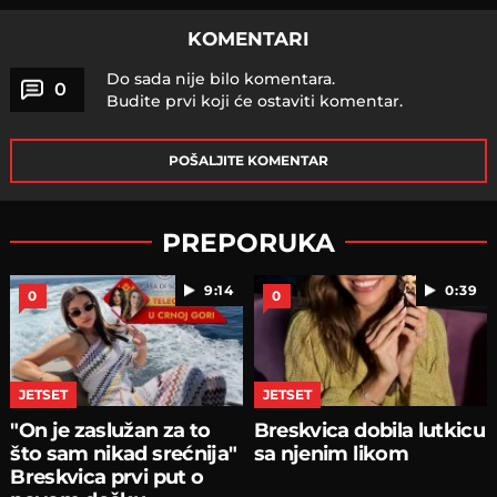
KOMENTARI
Do sada nije bilo komentara.
0
Budite prvi koji će ostaviti komentar.
POŠALJITE KOMENTAR
PREPORUKA
9:14
0:39
0
0
JETSET
JETSET
"On je zaslužan za to
Breskvica dobila lutkicu
što sam nikad srećnija"
sa njenim likom
Breskvica prvi put o