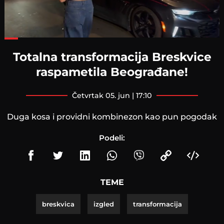
Loaded
:
61.56%
Totalna transformacija Breskvice
raspametila Beograđane!
četvrtak 05. jun | 17:10
Duga kosa i providni kombinezon kao pun pogodak
Podeli:
TEME
breskvica
izgled
transformacija