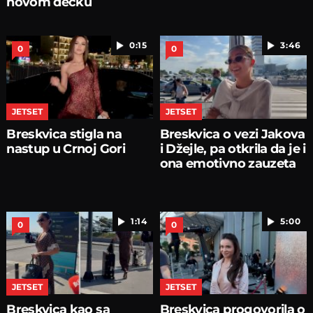
novom dečku
0:15
3:46
0
0
JETSET
JETSET
Breskvica stigla na
Breskvica o vezi Jakova
nastup u Crnoj Gori
i Džejle, pa otkrila da je i
ona emotivno zauzeta
1:14
5:00
0
0
JETSET
JETSET
Breskvica kao sa
Breskvica progovorila o