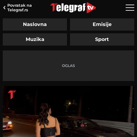
Povratak na
Telegraf.rs
Naslovna
Emisije
Muzika
Sport