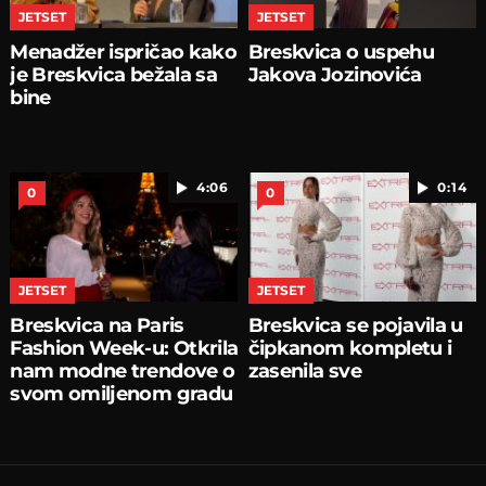
JETSET
JETSET
Menadžer ispričao kako
Breskvica o uspehu
je Breskvica bežala sa
Jakova Jozinovića
bine
4:06
0:14
0
0
JETSET
JETSET
Breskvica na Paris
Breskvica se pojavila u
Fashion Week-u: Otkrila
čipkanom kompletu i
nam modne trendove o
zasenila sve
svom omiljenom gradu