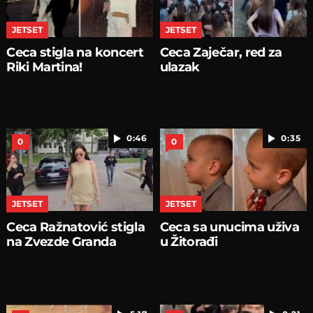
JETSET
JETSET
Ceca stigla na koncert
Ceca Zaječar, red za
Riki Martina!
ulazak
0:46
0:35
0
0
JETSET
JETSET
Ceca Ražnatović stigla
Ceca sa unucima uživa
na Zvezde Granda
u Žitorađi