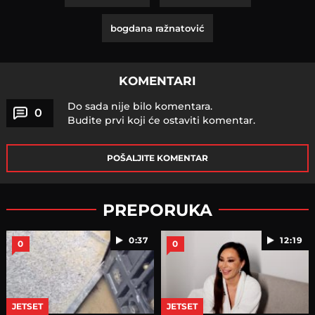
bogdana ražnatović
KOMENTARI
Do sada nije bilo komentara.
0
Budite prvi koji će ostaviti komentar.
POŠALJITE KOMENTAR
PREPORUKA
0:37
12:19
0
0
JETSET
JETSET