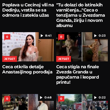
Poplava u Cecinoj vili na
"Tu dolazi do istinskih
Dedinju, vratila se sa
varničenja..."Ceca o
odmora i zatekla užas
tenzijama u Zvezdama
Granda, žiriju i novom
albumu
8:41
0:23
0
0
JETSET
JETSET
Ceca otkrila detalje
Ceca stigla na finale
Anastasijinog porođaja
Zvezda Granda u
papučama i leopard
printu!
0:48
0:22
0
0