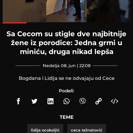
Loaded
:
100.00%
Sa Cecom su stigle dve najbitnije
žene iz porodice: Jedna grmi u
miniću, druga nikad lepša
nedelja 08. jun | 22:08
Bogdana i Lidija se ne odvajaju od Cece
Podeli:
TEME
lidija ocokoljić
ceca ražnatović