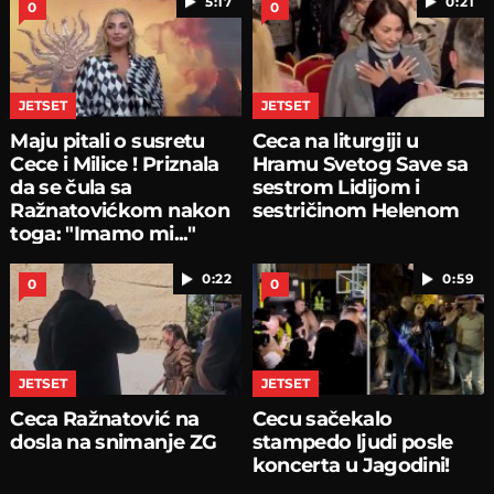
5:17
0:21
0
0
JETSET
JETSET
Maju pitali o susretu
Ceca na liturgiji u
Cece i Milice ! Priznala
Hramu Svetog Save sa
da se čula sa
sestrom Lidijom i
Ražnatovićkom nakon
sestričinom Helenom
toga: "Imamo mi..."
0:22
0:59
0
0
JETSET
JETSET
Ceca Ražnatović na
Cecu sačekalo
dosla na snimanje ZG
stampedo ljudi posle
koncerta u Jagodini!