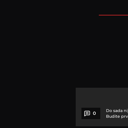
Do sada ni
0
Budite prv