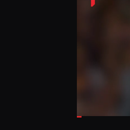
Loaded
:
18.95%