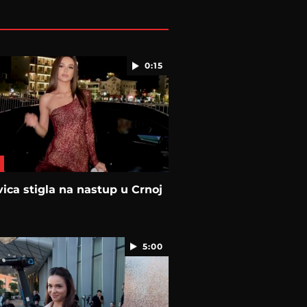
0:15
ica stigla na nastup u Crnoj
5:00