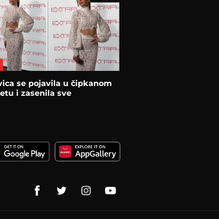
ica se pojavila u čipkanom
tu i zasenila sve