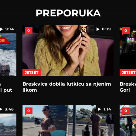
PREPORUKA
9:14
0:39
0
0
JETSET
JETSET
m
Breskvica dobila lutkicu sa njenim
Breskv
i put
likom
Gori
3:46
1:14
0
0