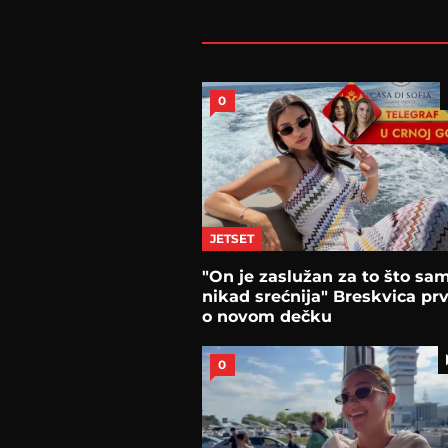
0
JETSET
"On je zaslužan za to što sa
nikad srećnija" Breskvica prv
o novom dečku
0