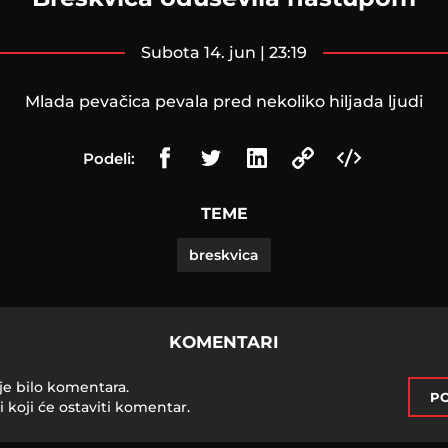
subota 14. jun | 23:19
Mlada pevačica pevala pred nekoliko hiljada ljudi
Podeli:
TEME
breskvica
KOMENTARI
je bilo komentara.
PO
i koji će ostaviti komentar.