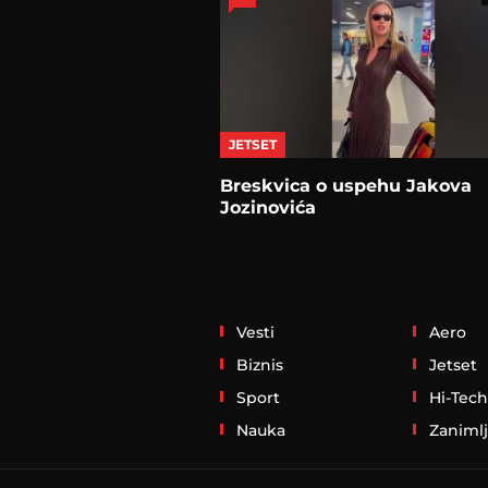
JETSET
Breskvica o uspehu Jakova
Jozinovića
Vesti
Aero
Biznis
Jetset
Sport
Hi-Tech
Nauka
Zanimlj