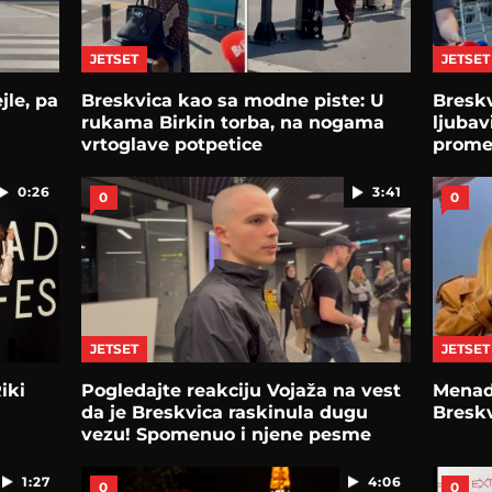
JETSET
JETSET
jle, pa
Breskvica kao sa modne piste: U
Breskv
rukama Birkin torba, na nogama
ljubav
vrtoglave potpetice
promen
0:26
3:41
0
0
JETSET
JETSET
iki
Pogledajte reakciju Vojaža na vest
Menadž
da je Breskvica raskinula dugu
Breskv
vezu! Spomenuo i njene pesme
1:27
4:06
0
0