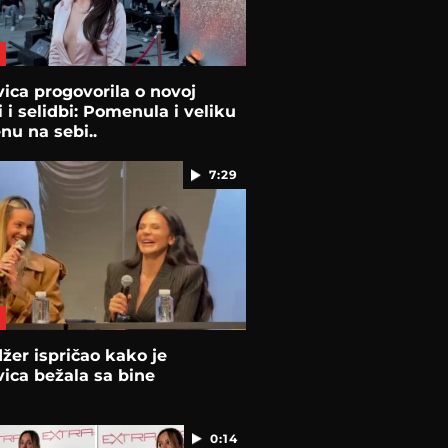
ica progovorila o novoj
i i selidbi: Pomenula i veliku
u na sebi..
7:29
er ispričao kako je
ica bežala sa bine
0:14