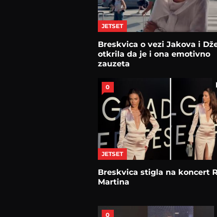
JETSET
Breskvica o vezi Jakova i Dže
otkrila da je i ona emotivno
zauzeta
0
JETSET
Breskvica stigla na koncert R
Martina
0