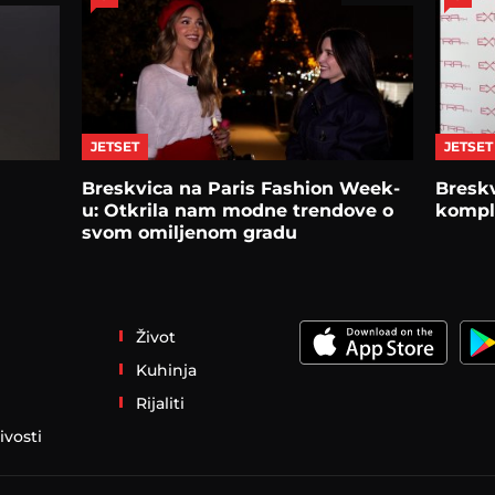
JETSET
JETSET
Breskvica na Paris Fashion Week-
Breskv
u: Otkrila nam modne trendove o
komple
svom omiljenom gradu
Život
Kuhinja
Rijaliti
ivosti