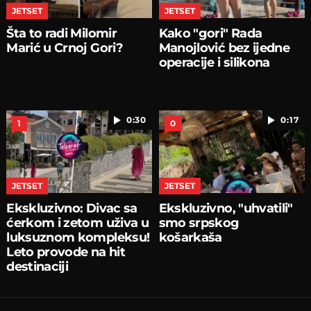
JETSET
JETSET
Šta to radi Milomir
Kako "gori" Rada
Marić u Crnoj Gori?
Manojlović bez ijedne
operacije i silikona
0:30
0:17
1
0
JETSET
JETSET
Ekskluzivno: Divac sa
Ekskluzivno, "uhvatili"
ćerkom i zetom uživa u
smo srpskog
luksuznom kompleksu!
košarkaša
Leto provode na hit
destinaciji