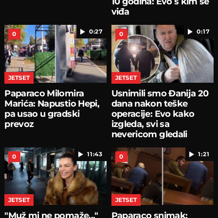
10 godina: Evo s kim se
viđa
0:27
0:17
0
0
JETSET
JETSET
Paparaco Milomira
Usnimili smo Đanija 20
Marića: Napustio Hepi,
dana nakon teške
pa usao u gradski
operacije: Evo kako
prevoz
izgleda, svi sa
nevericom gledali
11:43
1:21
0
0
JETSET
JETSET
"Muž mi ne pomaže..."
Paparaco snimak: