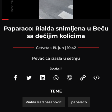
Loaded
:
56.76%
Paparaco: Rialda snimljena u Beču
sa dečijim kolicima
četvrtak 19. jun | 10:42
Pevačica izašla u šetnju
Podeli:
TEME
Rialda Karahasanović
paparaco