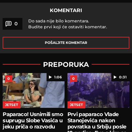
KOMENTARI
Do sada nije bilo komentara.
0
Budite prvi koji će ostaviti komentar.
POŠALJITE KOMENTAR
PREPORUKA
1:06
0:31
0
0
JETSET
JETSET
Paparaco! Usnimili smo
Prvi paparaco Vlade
suprugu Slobe Vasića u
Stanojevića nakon
jeku priča o razvodu
povratka u Srbiju posle