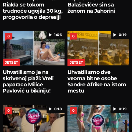
Rialda se tokom
Balaševićev sin sa
trudnoće ugojila 30 kg,
ženom na Jahorini
progovorila o depresiji
1:06
0:19
0
0
JETSET
JETSET
Uhvatili smo je na
Uhvatili smo dve
skrivenoj plaži: Vreli
veoma bitne osobe
paparaco Milice
Sandre Afrike na istom
Pavlović u bikiniju!
mestu
0:18
0:19
0
0