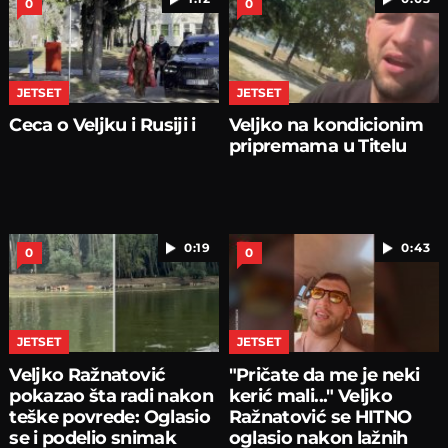
0
0
JETSET
JETSET
Ceca o Veljku i Rusiji i
Veljko na kondicionim
pripremama u Titelu
0:19
0:43
0
0
JETSET
JETSET
Veljko Ražnatović
"Pričate da me je neki
pokazao šta radi nakon
kerić mali..." Veljko
teške povrede: Oglasio
Ražnatović se HITNO
se i podelio snimak
oglasio nakon lažnih