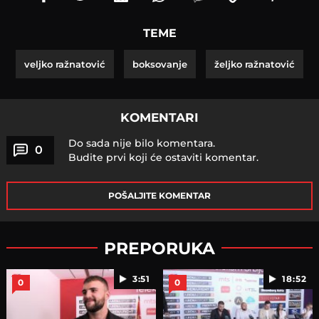
TEME
veljko ražnatović
boksovanje
željko ražnatović
KOMENTARI
Do sada nije bilo komentara.
0
Budite prvi koji će ostaviti komentar.
POŠALJITE KOMENTAR
PREPORUKA
3:51
18:52
0
0