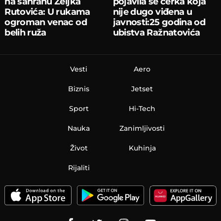
na sahranu Željka
pojavila se ćerka koja
Rutovića: U rukama
nije dugo viđena u
ogroman venac od
javnosti:25 godina od
belih ruža
ubistva Ražnatovića
Vesti
Aero
Biznis
Jetset
Sport
Hi-Tech
Nauka
Zanimljivosti
Život
Kuhinja
Rijaliti