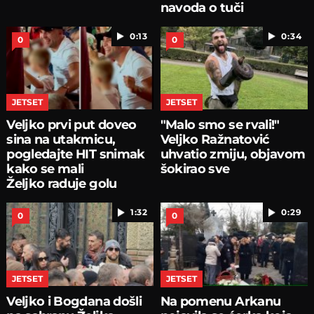
navoda o tuči
0:13
0:34
0
0
JETSET
JETSET
Veljko prvi put doveo
"Malo smo se rvali!"
sina na utakmicu,
Veljko Ražnatović
pogledajte HIT snimak
uhvatio zmiju, objavom
kako se mali
šokirao sve
Željko raduje golu
1:32
0:29
0
0
JETSET
JETSET
Veljko i Bogdana došli
Na pomenu Arkanu