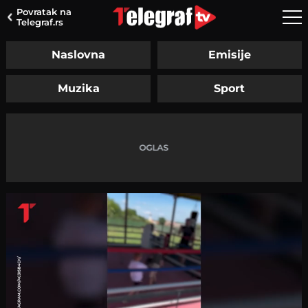
Povratak na
Telegraf.rs
Naslovna
Emisije
Muzika
Sport