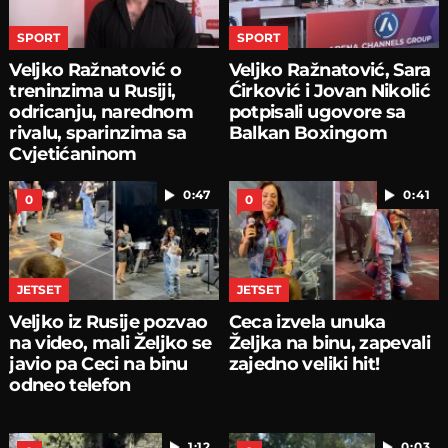
SPORT
SPORT
Veljko Ražnatović o
Veljko Ražnatović, Sara
treninzima u Rusiji,
Ćirković i Jovan Nikolić
odricanju, narednom
potpisali ugovore sa
rivalu, sparinzima sa
Balkan Boxingom
Cvjetićaninom
0:47
0:41
0
0
JETSET
JETSET
Veljko iz Rusije pozvao
Ceca izvela unuka
na video, mali Željko se
Željka na binu, zapevali
javio pa Ceci na binu
zajedno veliki hit!
odneo telefon
1:12
0:03