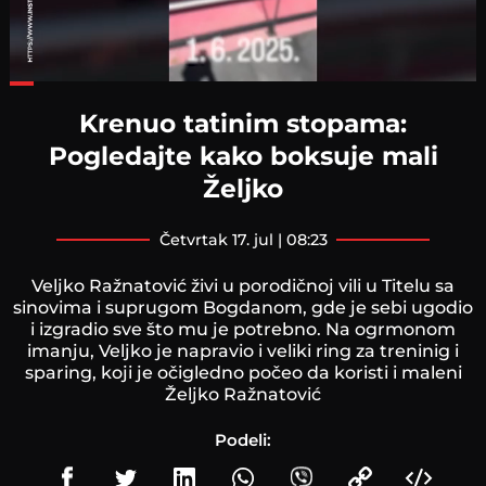
Loaded
:
50.86%
Krenuo tatinim stopama:
Pogledajte kako boksuje mali
Željko
četvrtak 17. jul | 08:23
Veljko Ražnatović živi u porodičnoj vili u Titelu sa
sinovima i suprugom Bogdanom, gde je sebi ugodio
i izgradio sve što mu je potrebno. Na ogrmonom
imanju, Veljko je napravio i veliki ring za treninig i
sparing, koji je očigledno počeo da koristi i maleni
Željko Ražnatović
Podeli: