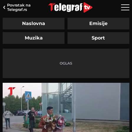
Povratak na
Telegraf.rs
Naslovna
Emisije
Muzika
Sport