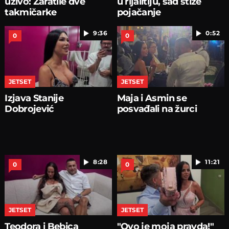
uživo: Zaratile dve
u rijalitiju, sad stiže
takmičarke
pojačanje
9:36
0:52
0
0
JETSET
JETSET
Izjava Stanije
Maja i Asmin se
Dobrojević
posvađali na žurci
8:28
11:21
0
0
JETSET
JETSET
Teodora i Bebica
"Ovo je moja pravda!"