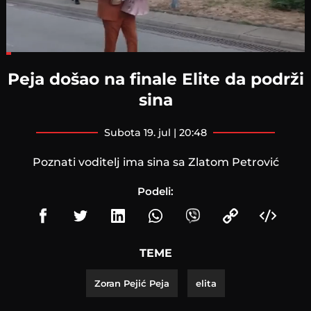
Loaded
:
15.81%
Peja došao na finale Elite da podrži
sina
subota 19. jul | 20:48
Poznati voditelj ima sina sa Zlatom Petrović
Podeli:
TEME
Zoran Pejić Peja
elita