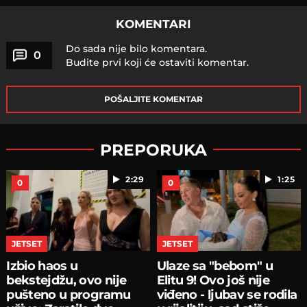
KOMENTARI
Do sada nije bilo komentara.
0
Budite prvi koji će ostaviti komentar.
POŠALJITE KOMENTAR
PREPORUKA
2:29
1:25
0
0
JETSET
JETSET
Izbio haos u
Ulaze sa "bebom" u
bekstejdžu, ovo nije
Elitu 9! Ovo još nije
pušteno u programu
viđeno - ljubav se rodila