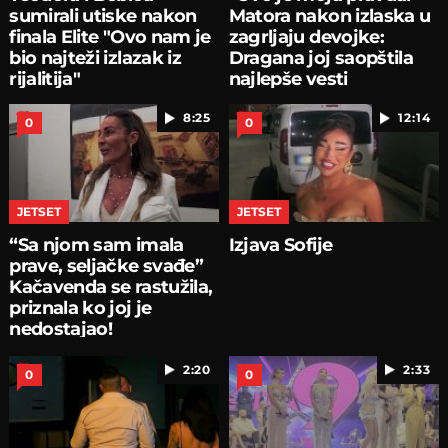
sumirali utiske nakon
Matora nakon izlaska u
finala Elite "Ovo nam je
zagrljaju devojke:
bio najteži izlazak iz
Dragana joj saopštila
rijalitija"
najlepše vesti
8:25
12:14
0
0
JETSET
JETSET
“Sa njom sam imala
Izjava Sofije
prave, seljačke svađe”
Kačavenda se rastužila,
priznala ko joj je
nedostajao!
2:20
2:33
0
0