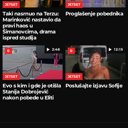
JETSET
JETSET
Taki nasrnuo na Terzu:
Proglašenje pobednika
Marinković nastavio da
pravi haos u
Šimanovcima, drama
ispred studija
2:46
12:15
0
0
JETSET
JETSET
Evo s kim i gde je otišla
Poslušajte izjavu Sofije
Stanija Dobrojević
nakon pobede u Eliti