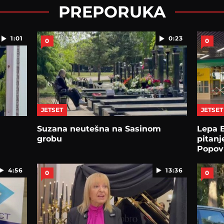
PREPORUKA
1:01
0:23
0
0
JETSET
JETSET
Suzana neutešna na Sasinom
Lepa B
grobu
pitanj
Popov
4:56
13:36
0
0