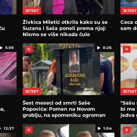
JETSET
JETSET
Živkica Miletić otkrila kako su se
Ceca o
ću
Suzana i Saša poneli prema njoj:
sam d
Nismo se više nikada čule
5:59
0:26
0
0
JETSET
JETSET
Šest meseci od smrti Saše
"Sašu 
a,
Popovića: Pomen na Novom
bi me 
groblju, na spomeniku ogroman
jedva 
venac sa ružama
12:37
1:04
0
0