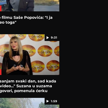
 filmu Saše Popovića: "I ja
eo toga"
9:31
sanjam svaki dan, sad kada
video..." Suzana u suzama
govori, pomenula ćerku
1:59