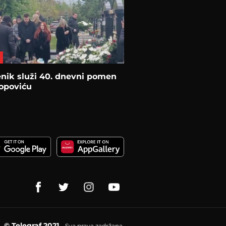
nik služi 40. dnevni pomen
opoviću
© Telegraf 2021
Sva prava zadržana.