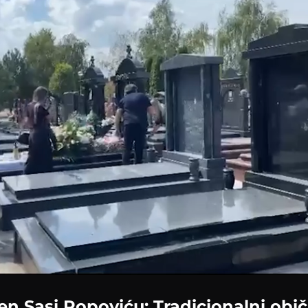
Loaded
:
100.00%
n Sasi Popoviću: Tradicionalni običa