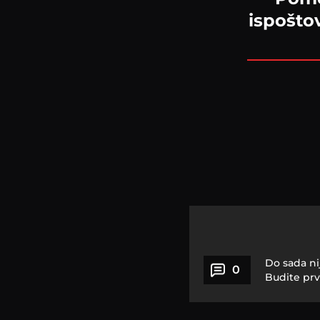
ispoštov
Do sada ni
0
Budite prv