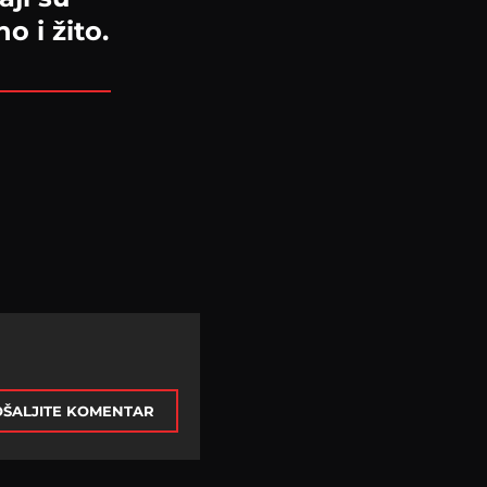
o i žito.
ŠALJITE KOMENTAR