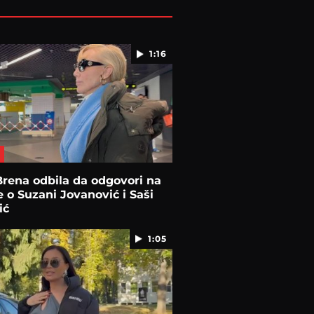
1:16
rena odbila da odgovori na
e o Suzani Jovanović i Saši
ić
1:05