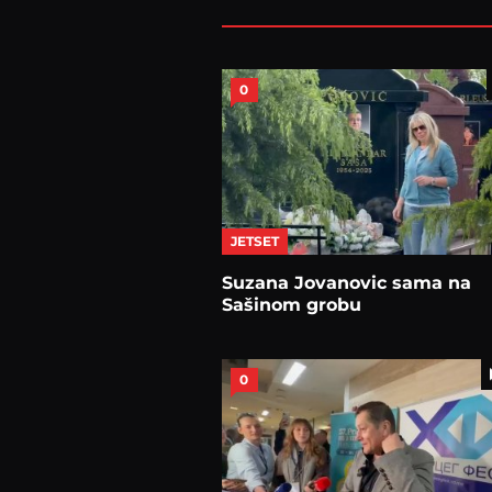
0
JETSET
Suzana Jovanovic sama na
Sašinom grobu
0