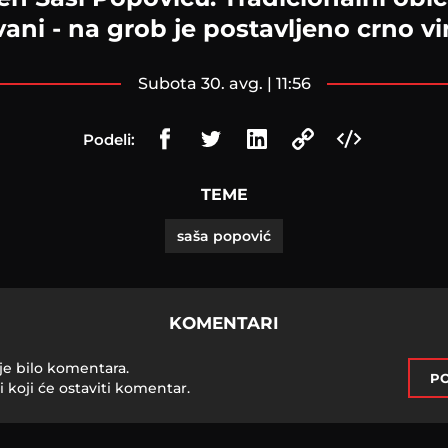
ani - na grob je postavljeno crno vin
subota 30. avg. | 11:56
Podeli:
TEME
saša popović
KOMENTARI
je bilo komentara.
PO
i koji će ostaviti komentar.