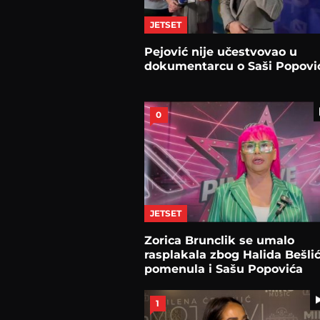
JETSET
Pejović nije učestvovao u
dokumentarcu o Saši Popovi
0
JETSET
Zorica Brunclik se umalo
rasplakala zbog Halida Bešlić
pomenula i Sašu Popovića
1