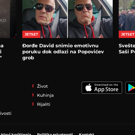
JETSET
JETSET
na
Đorđe David snimio emotivnu
Svešte
i
poruku dok odlazi na Popovićev
Saši P
"
grob
Život
Kuhinja
Rijaliti
ivosti
Uslovi korišćenja
Politika privatnosti
Kontakt