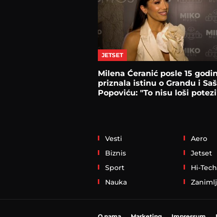
JETSET
Milena Ćeranić posle 15 godi
priznala istinu o Grandu i Saš
Popoviću: "To nisu loši potezi
Vesti
Aero
Biznis
Jetset
Sport
Hi-Tech
Nauka
Zanimlj
O nama
Marketing
Impressum