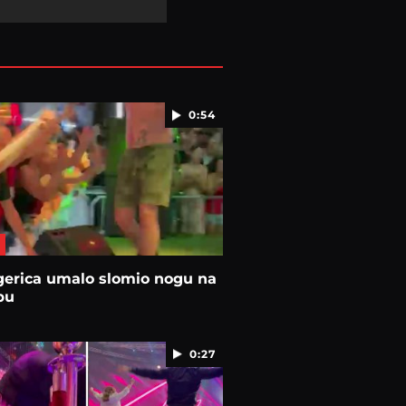
0:54
gerica umalo slomio nogu na
pu
0:27