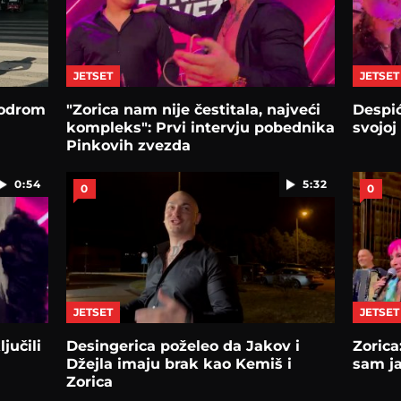
JETSET
JETSET
rodrom
"Zorica nam nije čestitala, najveći
Despić
kompleks": Prvi intervju pobednika
svojoj
Pinkovih zvezda
0:54
5:32
0
0
JETSET
JETSET
jučili
Desingerica poželeo da Jakov i
Zorica
Džejla imaju brak kao Kemiš i
sam j
Zorica