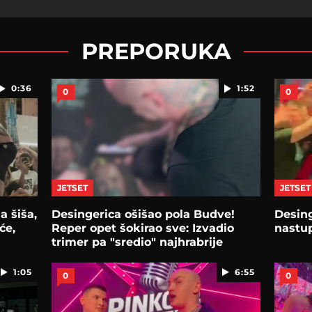
PREPORUKA
0:36
1:52
0
0
JETSET
JETSET
a šiša,
Desingerica ošišao pola Budve!
Desin
će,
Reper opet šokirao sve: Izvadio
nastu
trimer pa "sredio" najhrabrije
1:05
6:55
0
0