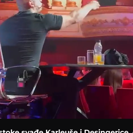
Loaded
:
48.10%
toke svađe Karleuše i Desingerice, 