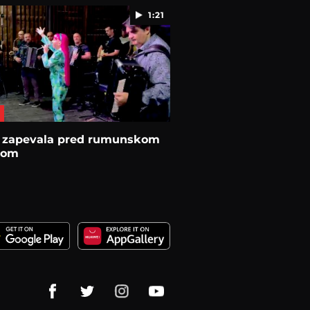
1:21
a zapevala pred rumunskom
kom