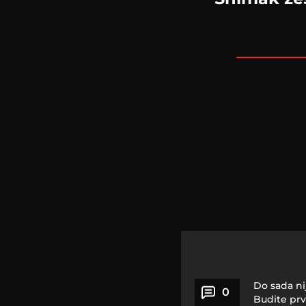
Do sada ni
0
Budite prv