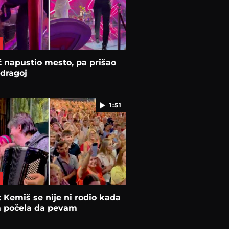
 napustio mesto, pa prišao
 dragoj
1:51
: Kemiš se nije ni rodio kada
a počela da pevam