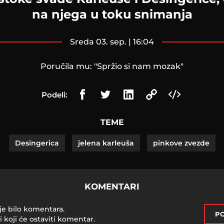
na njega u toku snimanja
sreda 03. sep. | 16:04
Poručila mu: "Spržio si nam mozak"
Podeli:
TEME
Desingerica
jelena karleuša
pinkove zvezde
KOMENTARI
je bilo komentara.
PO
i koji će ostaviti komentar.