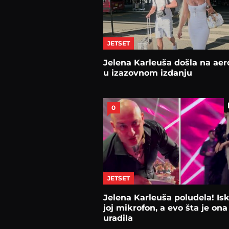
JETSET
Jelena Karleuša došla na ae
u izazovnom izdanju
0
JETSET
Jelena Karleuša poludela! Iskl
joj mikrofon, a evo šta je ona
uradila