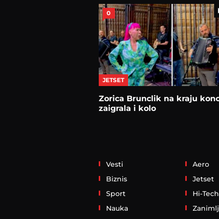
0
JETSET
Zorica Brunclik na kraju kon
zaigrala i kolo
Vesti
Aero
Biznis
Jetset
Sport
Hi-Tech
Nauka
Zanimlj