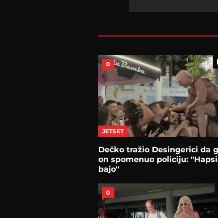
0
JETSET
Dečko tražio Desingerici da g
on spomenuo policiju: "Hapsi
bajo"
0