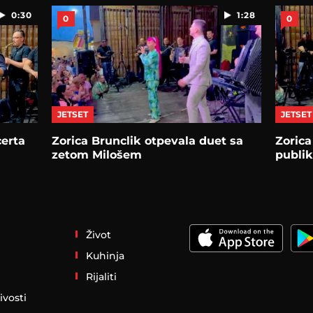
0:30
1:28
0
0
JETSET
JETSET
certa
Zorica Brunclik otpevala duet sa
Zoric
zetom Milošem
publi
Život
Kuhinja
Rijaliti
ivosti