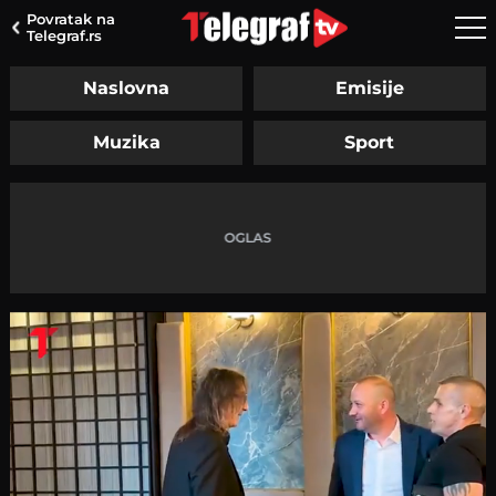
Povratak na
Telegraf.rs
Naslovna
Emisije
Muzika
Sport