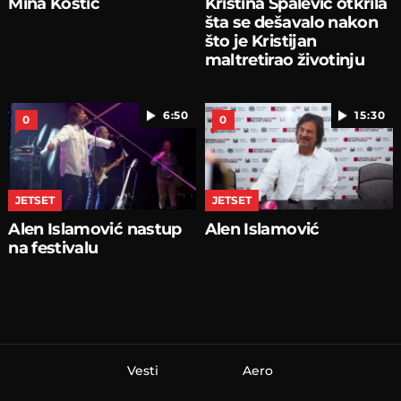
Mina Kostić
Kristina Spalević otkrila
šta se dešavalo nakon
što je Kristijan
maltretirao životinju
6:50
15:30
0
0
JETSET
JETSET
Alen Islamović nastup
Alen Islamović
na festivalu
Vesti
Aero