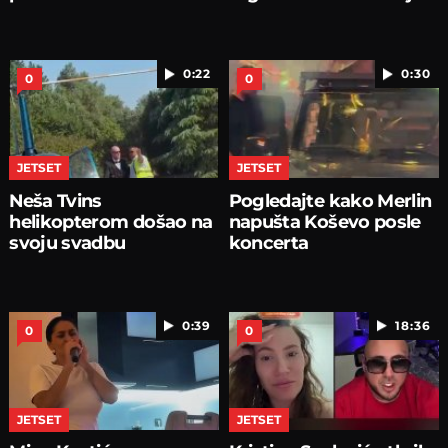
0:22
0:30
0
0
JETSET
JETSET
Neša Tvins
Pogledajte kako Merlin
helikopterom došao na
napušta Koševo posle
svoju svadbu
koncerta
0:39
18:36
0
0
JETSET
JETSET