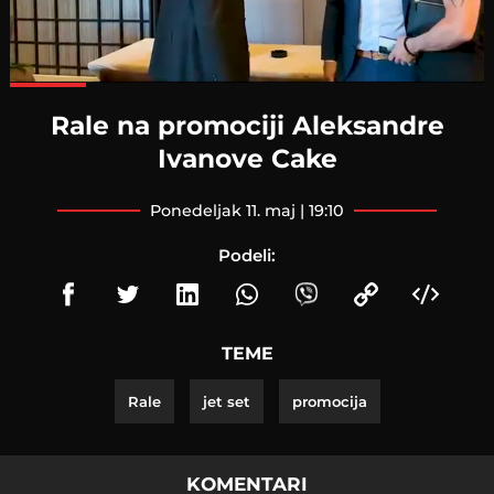
Loaded
:
100.00%
Rale na promociji Aleksandre
Ivanove Cake
ponedeljak 11. maj | 19:10
Podeli:
TEME
Rale
jet set
promocija
KOMENTARI