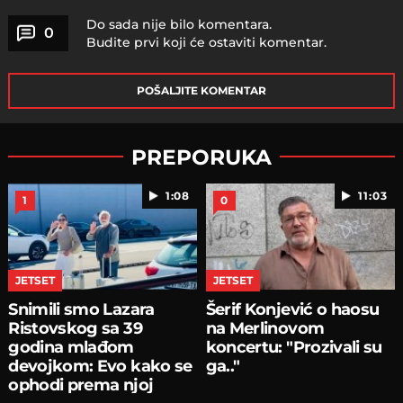
Do sada nije bilo komentara.
0
Budite prvi koji će ostaviti komentar.
POŠALJITE KOMENTAR
PREPORUKA
1:08
11:03
1
0
JETSET
JETSET
Snimili smo Lazara
Šerif Konjević o haosu
Ristovskog sa 39
na Merlinovom
godina mlađom
koncertu: "Prozivali su
devojkom: Evo kako se
ga.."
ophodi prema njoj