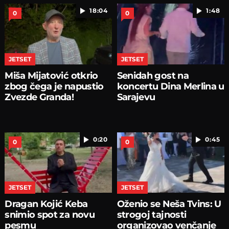
18:04
1:48
0
0
JETSET
JETSET
Miša Mijatović otkrio
Senidah gost na
zbog čega je napustio
koncertu Dina Merlina u
Zvezde Granda!
Sarajevu
0:20
0:45
0
0
JETSET
JETSET
Dragan Kojić Keba
Oženio se Neša Tvins: U
snimio spot za novu
strogoj tajnosti
pesmu
organizovao venčanje