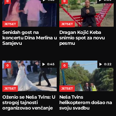
0
0
JETSET
JETSET
Senidah gost na
Dragan Kojić Keba
koncertu Dina Merlina u
snimio spot za novu
Sarajevu
pesmu
0:45
0:22
0
0
JETSET
JETSET
Oženio se Neša Tvins: U
Neša Tvins
strogoj tajnosti
helikopterom došao na
organizovao venčanje
svoju svadbu