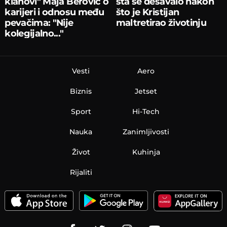
klanovi" Maja Berović o
šta se dešavalo nakon
karijeri i odnosu među
što je Kristijan
pevačima: "Nije
maltretirao životinju
kolegijalno..."
Vesti
Aero
Biznis
Jetset
Sport
Hi-Tech
Nauka
Zanimljivosti
Život
Kuhinja
Rijaliti