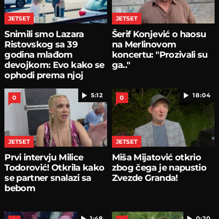
JETSET
JETSET
Snimili smo Lazara
Šerif Konjević o haosu
Ristovskog sa 39
na Merlinovom
godina mlađom
koncertu: "Prozivali su
devojkom: Evo kako se
ga.."
ophodi prema njoj
5:12
18:04
0
0
JETSET
JETSET
Prvi intervju Milice
Miša Mijatović otkrio
Todorović! Otkrila kako
zbog čega je napustio
se partner snalazi sa
Zvezde Granda!
bebom
1:48
0:20