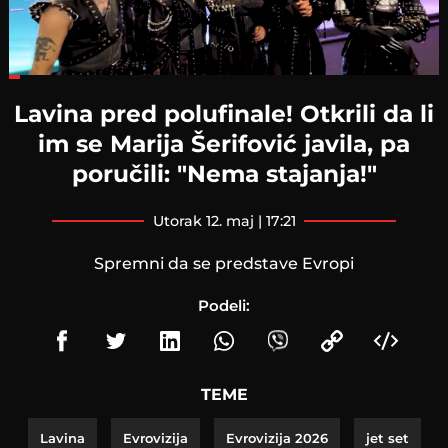
Loaded
:
22.98%
Lavina pred polufinale! Otkrili da li
im se Marija Šerifović javila, pa
poručili: "Nema stajanja!"
utorak 12. maj | 17:21
Spremni da se predstave Evropi
Podeli:
TEME
Lavina
Evrovizija
Evrovizija 2026
jet set