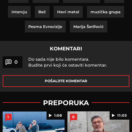
intervju
Beč
Hevi metal
muzička grupa
Pesma Evrovizije
Marija Šerifović
KOMENTARI
Do sada nije bilo komentara.
0
Budite prvi koji će ostaviti komentar.
POŠALJITE KOMENTAR
PREPORUKA
1:08
11:03
1
0