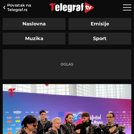
Povratak na
Telegraf.rs
Naslovna
Emisije
Muzika
Sport