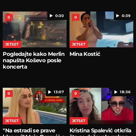
0:30
0:39
0
0
JETSET
JETSET
Pogledajte kako Merlin
Mina Kostić
napušta Koševo posle
koncerta
13:07
18:36
0
0
JETSET
JETSET
"Na estradi se prave
Kristina Spalević otkrila