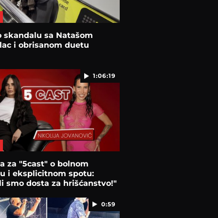
 o skandalu sa Natašom
lac i obrisanom duetu
1:06:19
ja za "5cast" o bolnom
u i eksplicitnom spotu:
li smo dosta za hrišćanstvo!"
0:59