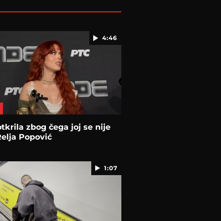
4:46
tkrila zbog čega joj se nije
Relja Popović
1:07