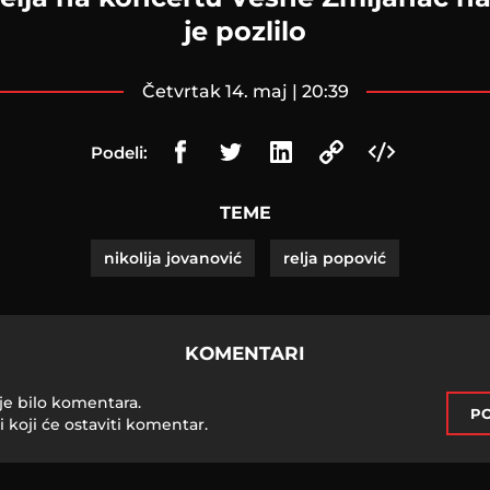
je pozlilo
četvrtak 14. maj | 20:39
Podeli:
TEME
nikolija jovanović
relja popović
KOMENTARI
je bilo komentara.
PO
i koji će ostaviti komentar.