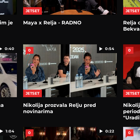
JETSET
JETSET
im je
Maya x Relja - RADNO
Relja
Bekva
0:40
0:54
0
0
JETSET
JETSET
na
Nikolija prozvala Relju pred
Nikoli
novinarima
period
"Uradi
1:04
0:22
0
0