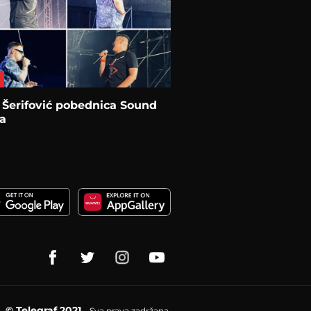
 Šerifović pobednica Sound
a
© Telegraf 2021
Sva prava zadržana.