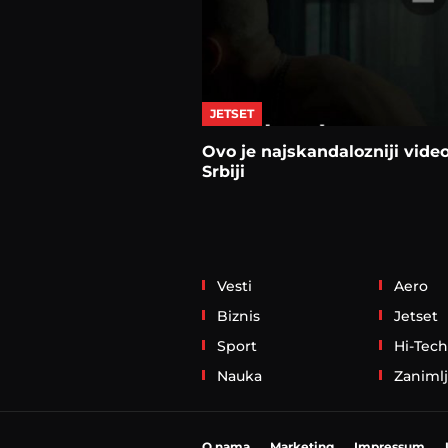
JETSET
Ovo je najskandalozniji vide
Srbiji
Vesti
Aero
Biznis
Jetset
Sport
Hi-Tech
Nauka
Zanimlj
O nama
Marketing
Impressum