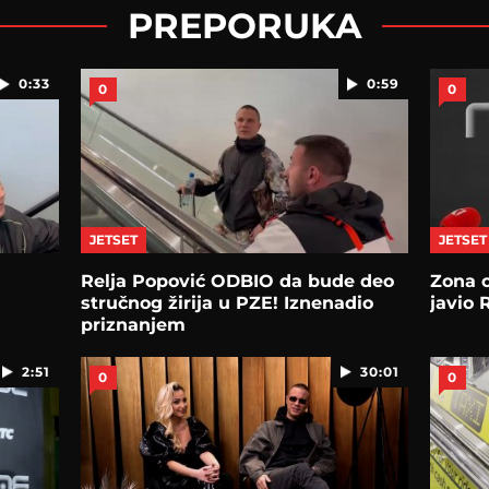
PREPORUKA
0:33
0:59
0
0
JETSET
JETSET
Relja Popović ODBIO da bude deo
Zona o
stručnog žirija u PZE! Iznenadio
javio 
priznanjem
2:51
30:01
0
0