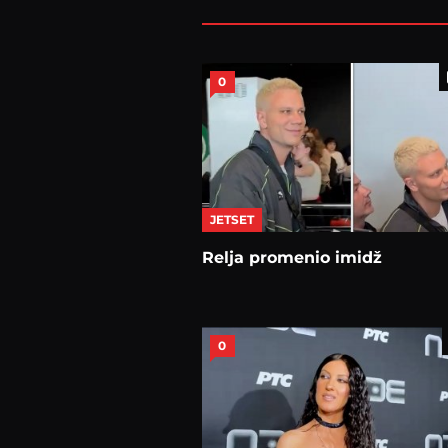
0
JETSET
Relja promenio imidž
0