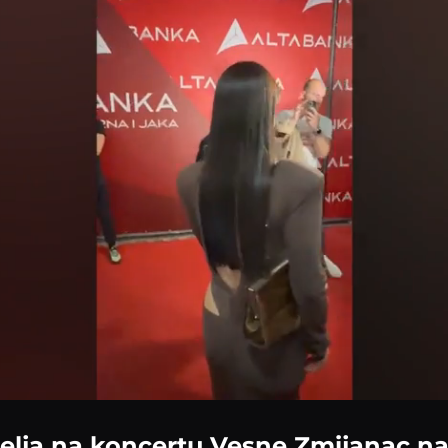
Loaded
:
100.00%
 Relja na koncertu Vesne Zmijanac na