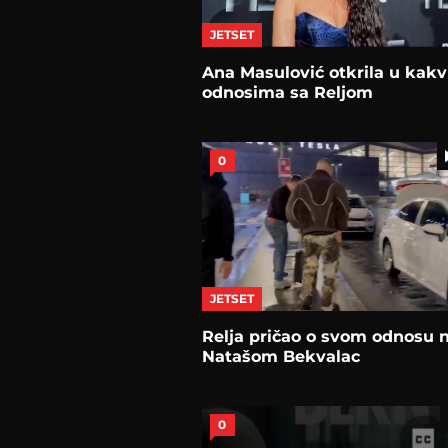
JETSET
Ana Masulović otkrila u kakv
odnosima sa Reljom
0
JETSET
Relja pričao o svom odnosu 
Natašom Bekvalac
0