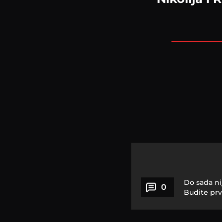
Do sada ni
0
Budite prv