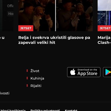
JETSET
JETSET
o u
Relja i svekrva ukristili glasove pa
Marija
zapevali veliki hit
Clash-
Život
Kuhinja
Rijaliti
ivosti
Uslovi korišćenja
Politika privatnosti
Kontakt