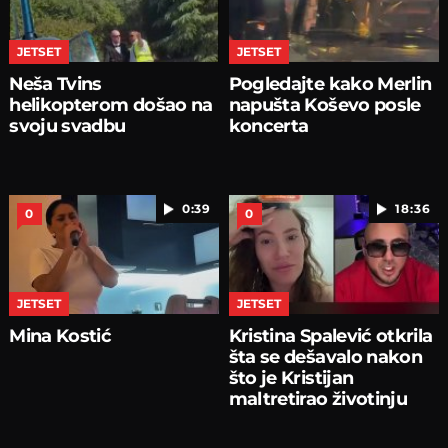
JETSET
JETSET
Neša Tvins
Pogledajte kako Merlin
helikopterom došao na
napušta Koševo posle
svoju svadbu
koncerta
0:39
18:36
0
0
JETSET
JETSET
Mina Kostić
Kristina Spalević otkrila
šta se dešavalo nakon
što je Kristijan
maltretirao životinju