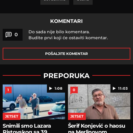
KOMENTARI
Do sada nije bilo komentara.
0
Budite prvi koji će ostaviti komentar.
POŠALJITE KOMENTAR
PREPORUKA
1:08
11:03
1
0
JETSET
JETSET
Snimili smo Lazara
Šerif Konjević o haosu
Ristovskog sa 39
na Merlinovom