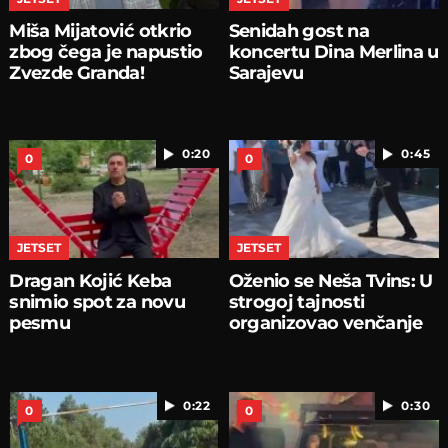
Miša Mijatović otkrio
Senidah gost na
zbog čega je napustio
koncertu Dina Merlina u
Zvezde Granda!
Sarajevu
0:20
0:45
0
0
JETSET
JETSET
Dragan Kojić Keba
Oženio se Neša Tvins: U
snimio spot za novu
strogoj tajnosti
pesmu
organizovao venčanje
0:22
0:30
0
0