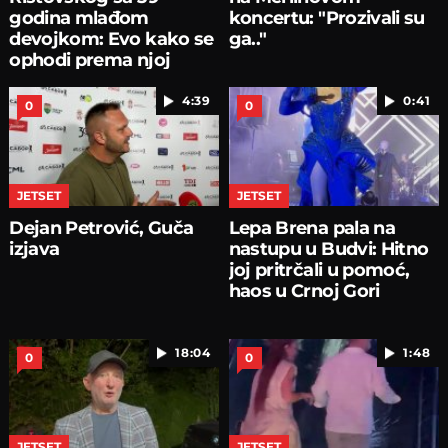
godina mlađom
koncertu: "Prozivali su
devojkom: Evo kako se
ga.."
ophodi prema njoj
4:39
0:41
0
0
JETSET
JETSET
Dejan Petrović, Guča
Lepa Brena pala na
izjava
nastupu u Budvi: Hitno
joj pritrčali u pomoć,
haos u Crnoj Gori
18:04
1:48
0
0
JETSET
JETSET