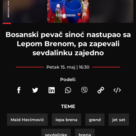
Loaded
:
59.79%
Bosanski pevač sinoć nastupao sa
Lepom Brenom, pa zapevali
sevdalinku zajedno
petak 15. maj | 16:30
Podeli:
TEME
Maid Hecimović
lepa brena
grand
jet set
sevdalinke
bosna