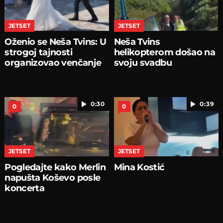
JETSET
JETSET
Oženio se Neša Tvins: U
Neša Tvins
strogoj tajnosti
helikopterom došao na
organizovao venčanje
svoju svadbu
0:30
0:39
0
0
JETSET
JETSET
Pogledajte kako Merlin
Mina Kostić
napušta Koševo posle
koncerta