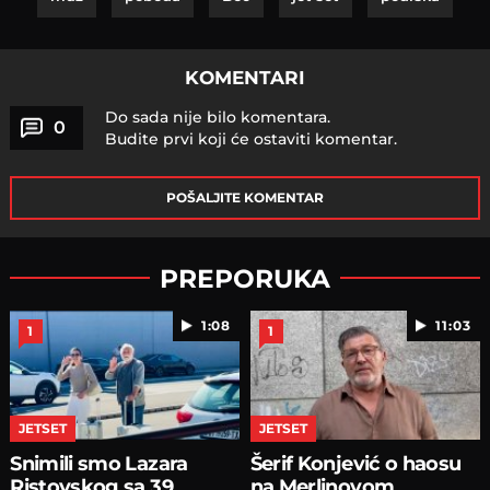
KOMENTARI
Do sada nije bilo komentara.
0
Budite prvi koji će ostaviti komentar.
POŠALJITE KOMENTAR
PREPORUKA
1:08
11:03
1
1
JETSET
JETSET
Snimili smo Lazara
Šerif Konjević o haosu
Ristovskog sa 39
na Merlinovom