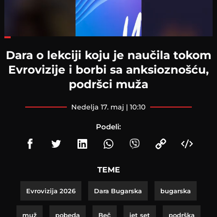
Loaded
:
27.98%
Dara o lekciji koju je naučila tokom
Evrovizije i borbi sa anksioznošću,
podršci muža
nedelja 17. maj | 10:10
Podeli:
TEME
Evrovizija 2026
Dara Bugarska
bugarska
muž
pobeda
Beč
jet set
podrška