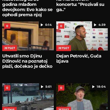
godina mlađom
koncertu: "Prozivali su
devojkom: Evo kako se
ga.."
ophodi prema njoj
0:14
4:39
0
0
JETSET
JETSET
Uhvatili smo Djinu
Dejan Petrović, Guča
Džinović na poznatoj
izjava
plaži, dočekao je dečko
5:01
18:04
0
0
BIZNIS
JETSET