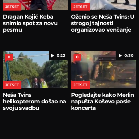
JETSET
JETSET
Dragan Kojić Keba
Oženio se Neša Tvins: U
snimio spot za novu
strogoj tajnosti
pesmu
organizovao venčanje
0:22
0:30
0
0
JETSET
JETSET
Neša Tvins
Pogledajte kako Merlin
helikopterom došao na
napušta Koševo posle
svoju svadbu
koncerta