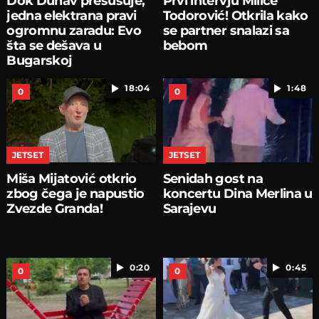
Dok Dunav presušuje,
Prvi intervju Milice
jedna elektrana pravi
Todorović! Otkrila kako
ogromnu zaradu: Evo
se partner snalazi sa
šta se dešava u
bebom
Bugarskoj
18:04
1:48
0
0
JETSET
JETSET
Miša Mijatović otkrio
Senidah gost na
zbog čega je napustio
koncertu Dina Merlina u
Zvezde Granda!
Sarajevu
0:20
0:45
0
0