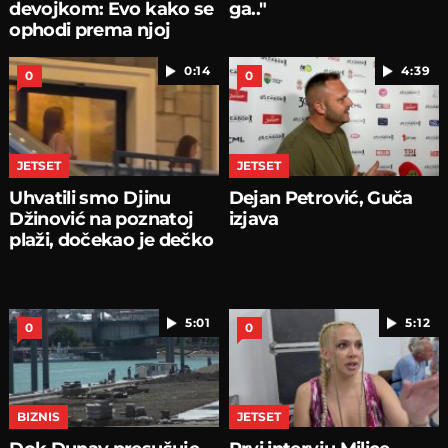
devojkom: Evo kako se
ga.."
ophodi prema njoj
0:14
4:39
0
0
JETSET
JETSET
Uhvatili smo Djinu
Dejan Petrović, Guča
Džinović na poznatoj
izjava
plaži, dočekao je dečko
5:01
5:12
0
0
BIZNIS
JETSET