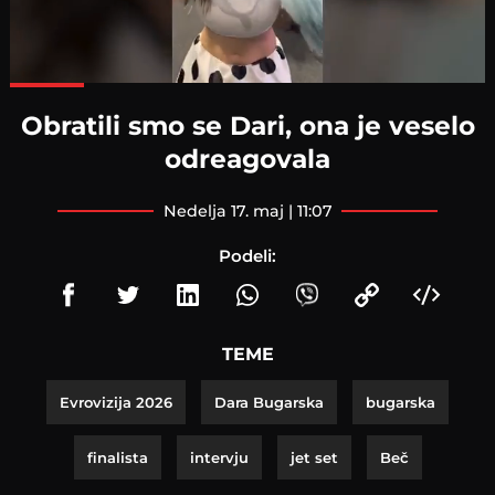
Loaded
:
100.00%
Obratili smo se Dari, ona je veselo
odreagovala
nedelja 17. maj | 11:07
Podeli:
TEME
Evrovizija 2026
Dara Bugarska
bugarska
finalista
intervju
jet set
Beč