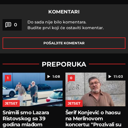
KOMENTARI
Do sada nije bilo komentara.
0
Budite prvi koji će ostaviti komentar.
POŠALJITE KOMENTAR
PREPORUKA
1:08
11:03
1
0
JETSET
JETSET
Snimili smo Lazara
Šerif Konjević o haosu
Ristovskog sa 39
na Merlinovom
godina mlađom
koncertu: "Prozivali su