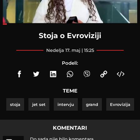
Loaded
:
27.70%
Stoja o Evroviziji
nedelja 17. maj | 15:25
Podeli:
TEME
stoja
jet set
intervju
grand
Evrovizija
KOMENTARI
Do sada nije bilo komentara.