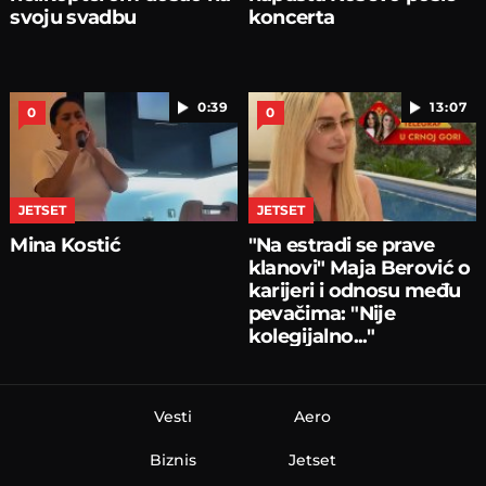
svoju svadbu
koncerta
0:39
13:07
0
0
JETSET
JETSET
Mina Kostić
"Na estradi se prave
klanovi" Maja Berović o
karijeri i odnosu među
pevačima: "Nije
kolegijalno..."
Vesti
Aero
Biznis
Jetset