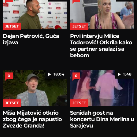
JETSET
JETSET
Dejan Petrović, Guča
Prvi intervju Milice
izjava
Todorović! Otkrila kako
se partner snalazi sa
bebom
18:04
1:48
0
0
JETSET
JETSET
Miša Mijatović otkrio
Senidah gost na
zbog čega je napustio
koncertu Dina Merlina u
Zvezde Granda!
Sarajevu