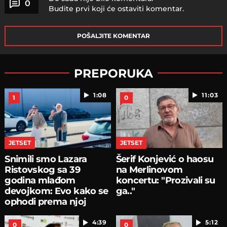
0
Budite prvi koji će ostaviti komentar.
POŠALJITE KOMENTAR
PREPORUKA
1:08
11:03
1
0
JETSET
JETSET
Snimili smo Lazara
Šerif Konjević o haosu
Ristovskog sa 39
na Merlinovom
godina mlađom
koncertu: "Prozivali su
devojkom: Evo kako se
ga.."
ophodi prema njoj
4:39
5:12
0
0