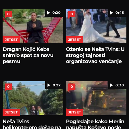
0:20
0:45
0
0
JETSET
JETSET
Dragan Kojić Keba
Oženio se Neša Tvins: U
snimio spot za novu
strogoj tajnosti
pesmu
organizovao venčanje
0:22
0:30
0
0
JETSET
JETSET
Neša Tvins
Pogledajte kako Merlin
helikopterom došao na
napušta Koševo posle