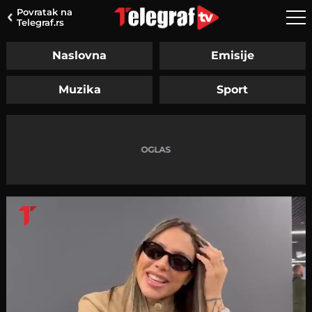
Povratak na
Telegraf.rs
Naslovna
Emisije
Muzika
Sport