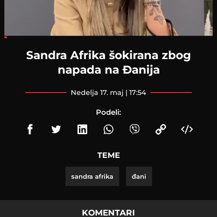
Loaded
:
10.18%
Sandra Afrika šokirana zbog
napada na Đanija
nedelja 17. maj | 17:54
Podeli:
TEME
sandra afrika
đani
KOMENTARI