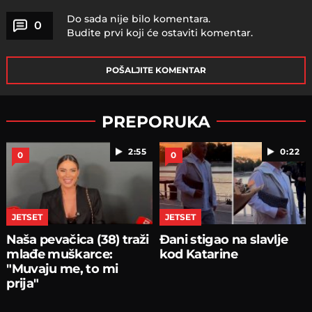
Do sada nije bilo komentara.
0
Budite prvi koji će ostaviti komentar.
POŠALJITE KOMENTAR
PREPORUKA
2:55
0:22
0
0
JETSET
JETSET
Naša pevačica (38) traži
Đani stigao na slavlje
mlađe muškarce:
kod Katarine
"Muvaju me, to mi
prija"