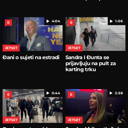
4:04
1:06
0
0
JETSET
JETSET
Đani o sujeti na estradi
Sandra I Đunta se
prijavljuju na pult za
karting trku
0:44
2:58
0
0
JETSET
JETSET