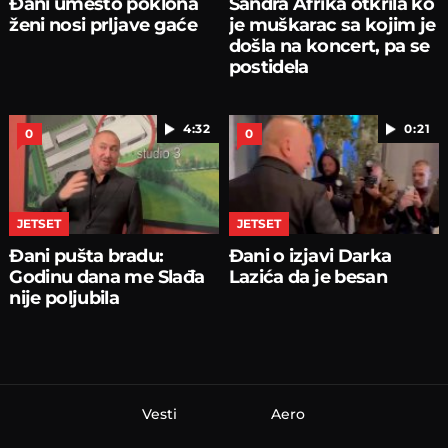
Đani umesto poklona
Sandra Afrika otkrila ko
ženi nosi prljave gaće
je muškarac sa kojim je
došla na koncert, pa se
postidela
4:32
0:21
0
0
JETSET
JETSET
Đani pušta bradu:
Đani o izjavi Darka
Godinu dana me Slađa
Lazića da je besan
nije poljubila
Vesti
Aero