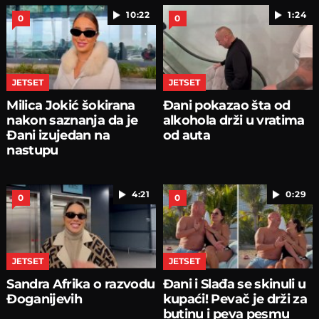
10:22
1:24
0
0
JETSET
JETSET
Milica Jokić šokirana
Đani pokazao šta od
nakon saznanja da je
alkohola drži u vratima
Đani izujedan na
od auta
nastupu
4:21
0:29
0
0
JETSET
JETSET
Sandra Afrika o razvodu
Đani i Slađa se skinuli u
Đoganijevih
kupaći! Pevač je drži za
butinu i peva pesmu