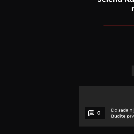
Do sada ni
0
Budite prv