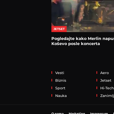
JETSET
Pogledajte kako Merlin napu
Koševo posle koncerta
Vesti
Aero
Biznis
Jetset
Sport
Hi-Tech
Nauka
Zanimlj
O nama
Marketing
Impressum