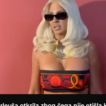
rleuša otkrila zbog čega nije otišla