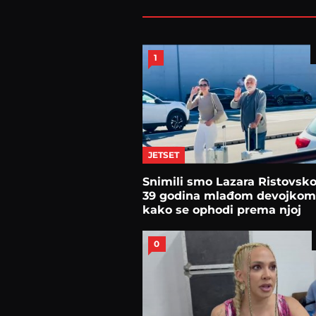
1
JETSET
Snimili smo Lazara Ristovsk
39 godina mlađom devojkom
kako se ophodi prema njoj
0