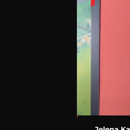
Loaded
:
4.22%
Jelena Ka