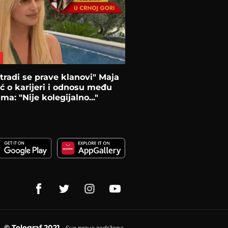
tradi se prave klanovi" Maja
ć o karijeri i odnosu među
ma: "Nije kolegijalno..."
© Telegraf 2021
Sva prava zadržana.