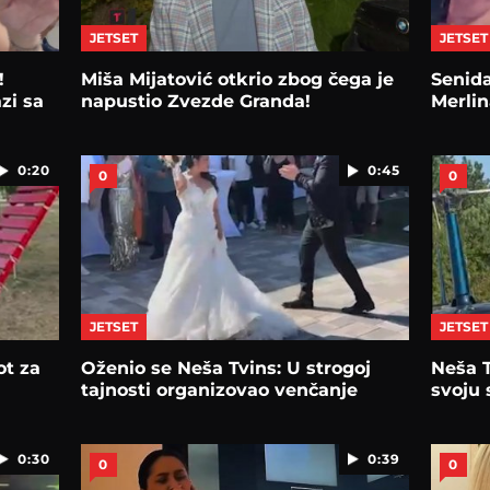
JETSET
JETSET
!
Miša Mijatović otkrio zbog čega je
Senida
zi sa
napustio Zvezde Granda!
Merlin
0:20
0:45
0
0
JETSET
JETSET
ot za
Oženio se Neša Tvins: U strogoj
Neša 
tajnosti organizovao venčanje
svoju
0:30
0:39
0
0