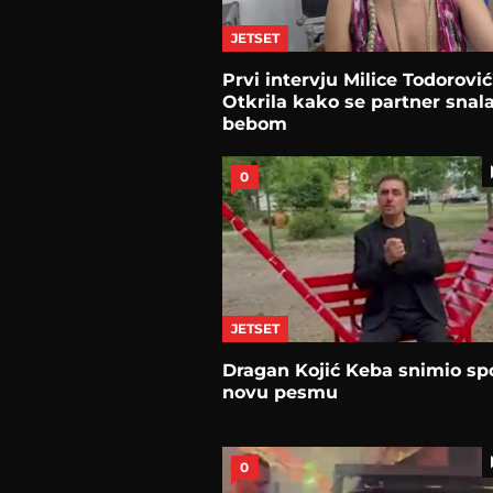
JETSET
Prvi intervju Milice Todorović
Otkrila kako se partner snala
bebom
0
JETSET
Dragan Kojić Keba snimio sp
novu pesmu
0