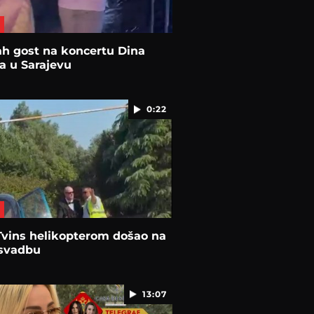
h gost na koncertu Dina
a u Sarajevu
0:22
Tvins helikopterom došao na
 svadbu
13:07