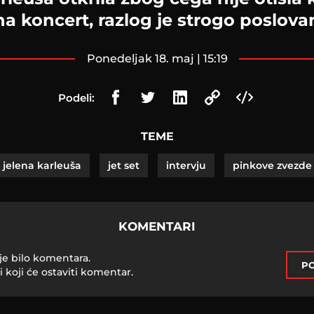
na koncert, razlog je strogo poslova
ponedeljak 18. maj | 15:19
Podeli:
TEME
jelena karleuša
jet set
intervju
pinkove zvezde
KOMENTARI
je bilo komentara.
PO
i koji će ostaviti komentar.