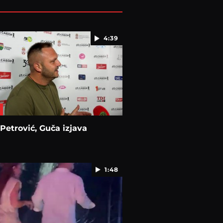
4:39
Petrović, Guča izjava
1:48