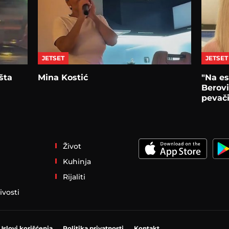
JETSET
JETSET
šta
Mina Kostić
"Na es
Berovi
pevači
Život
Kuhinja
Rijaliti
ivosti
Uslovi korišćenja
Politika privatnosti
Kontakt