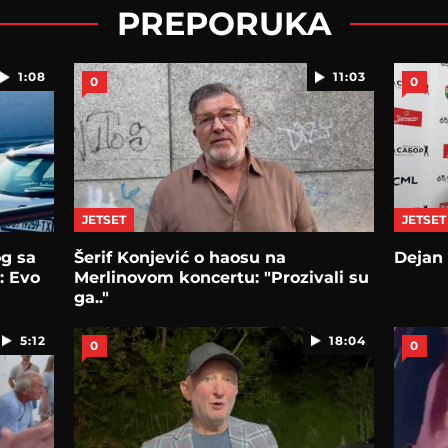
PREPORUKA
1:08
11:03
0
0
JETSET
JETSET
og sa
Šerif Konjević o haosu na
Dejan 
: Evo
Merlinovom koncertu: "Prozivali su
ga.."
5:12
18:04
0
0