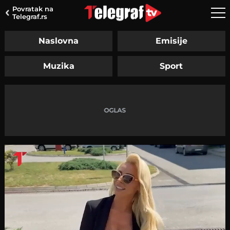
Povratak na
Telegraf.rs
Naslovna
Emisije
Muzika
Sport