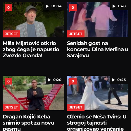
18:04
1:48
0
0
JETSET
JETSET
Miša Mijatović otkrio
Senidah gost na
zbog čega je napustio
koncertu Dina Merlina u
Zvezde Granda!
Sarajevu
0:20
0:45
0
0
JETSET
JETSET
Dragan Kojić Keba
Oženio se Neša Tvins: U
snimio spot za novu
strogoj tajnosti
pesmu
organizovao venčanje