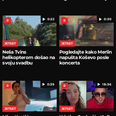
0:22
0:30
0
0
JETSET
JETSET
Neša Tvins
Pogledajte kako Merlin
helikopterom došao na
napušta Koševo posle
svoju svadbu
koncerta
0:39
18:36
0
0
JETSET
JETSET