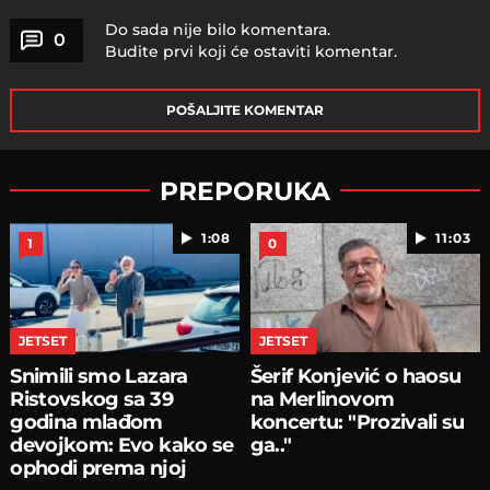
Do sada nije bilo komentara.
0
Budite prvi koji će ostaviti komentar.
POŠALJITE KOMENTAR
PREPORUKA
1:08
11:03
1
0
JETSET
JETSET
Snimili smo Lazara
Šerif Konjević o haosu
Ristovskog sa 39
na Merlinovom
godina mlađom
koncertu: "Prozivali su
devojkom: Evo kako se
ga.."
ophodi prema njoj