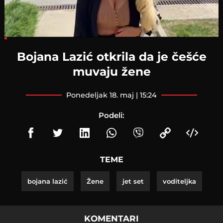
Loaded
:
10.26%
Bojana Lazić otkrila da je češće
muvaju žene
ponedeljak 18. maj | 15:24
Podeli:
TEME
bojana lazić
Žene
jet set
voditeljka
KOMENTARI