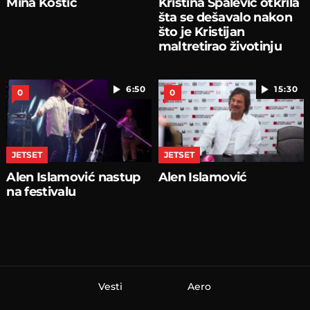
Mina Kostić
Kristina Spalević otkrila
šta se dešavalo nakon
što je Kristijan
maltretirao životinju
6:50
15:30
0
0
JETSET
JETSET
Alen Islamović nastup
Alen Islamović
na festivalu
Vesti
Aero