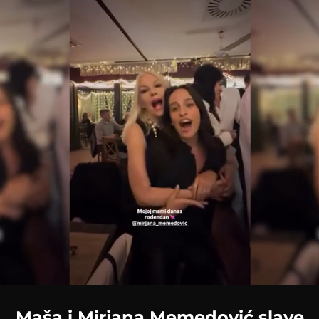
Loaded
:
100.00%
Maša i Mirjana Memedović slave