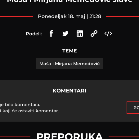
ponedeljak 18. maj | 21:28
Podeli:
TEME
Maša i Mirjana Memedović
KOMENTARI
je bilo komentara.
PO
i koji će ostaviti komentar.
PREPORUKA