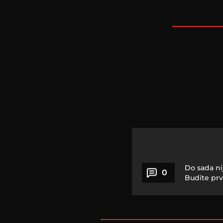
Do sada ni
0
Budite prv