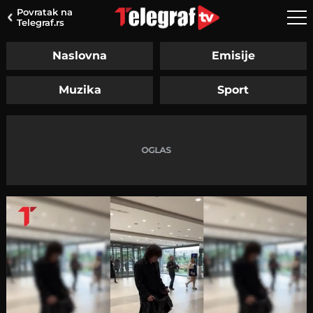
Povratak na
Telegraf.rs
Naslovna
Emisije
Muzika
Sport