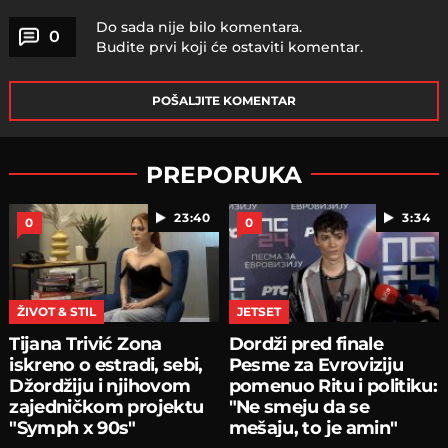
Do sada nije bilo komentara.
0
Budite prvi koji će ostaviti komentar.
POŠALJITE KOMENTAR
PREPORUKA
23:40
3:34
0
0
ŽIVOT & STIL
JETSET
Tijana Trivić Zona
Dordži pred finale
iskreno o estradi, sebi,
Pesme za Evroviziju
Džordžiju i njihovom
pomenuo Ritu i politiku:
zajedničkom projektu
"Ne smeju da se
"Symph x 90s"
mešaju, to je amin"