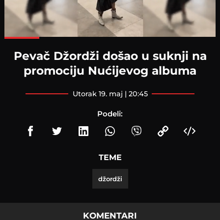
Loaded
:
100.00%
Pevač Džordži došao u suknji na
promociju Nućijevog albuma
utorak 19. maj | 20:45
Podeli:
TEME
džordži
KOMENTARI