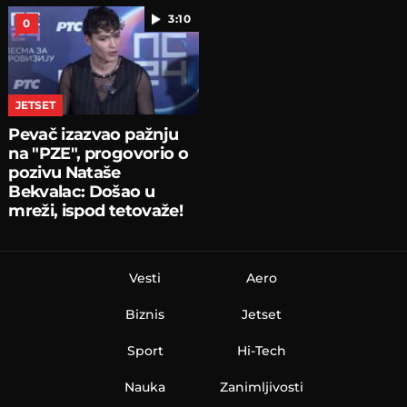
3:10
0
JETSET
Pevač izazvao pažnju
na "PZE", progovorio o
pozivu Nataše
Bekvalac: Došao u
mreži, ispod tetovaže!
Vesti
Aero
Biznis
Jetset
Sport
Hi-Tech
Nauka
Zanimljivosti