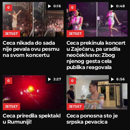
0:16
0:48
0
0
JETSET
JETSET
Ceca nikada do sada
Ceca prekinula koncert
nije pevala ovu pesmu
u Zaječaru, pa uradila
na svom koncertu
neočekivano: Zbog
njenog gesta cela
publika reagovala
2:27
6:56
0
0
JETSET
JETSET
Ceca priredila spektakl
Ceca ponosna sto je
u Rumuniji!
srpska pevacica