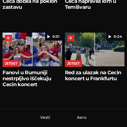
Ceca dobila na poklon
Ceca napravila lom u
zastavu
Temišvaru
0:31
0:24
0
0
JETSET
JETSET
Fanovi u Rumuniji
Red za ulazak na Cecin
nestrpljivo iščekuju
koncert u Frankfurtu
Cecin koncert
Vesti
Aero