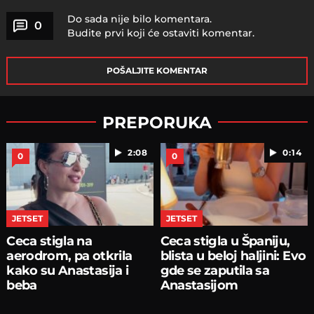
Do sada nije bilo komentara.
0
Budite prvi koji će ostaviti komentar.
POŠALJITE KOMENTAR
PREPORUKA
2:08
0:14
0
0
JETSET
JETSET
Ceca stigla na
Ceca stigla u Španiju,
aerodrom, pa otkrila
blista u beloj haljini: Evo
kako su Anastasija i
gde se zaputila sa
beba
Anastasijom