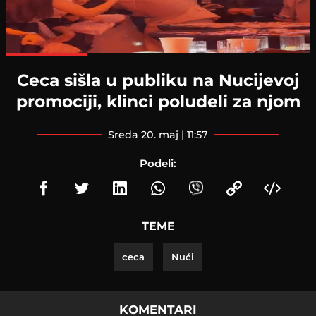
Loaded
:
100.00%
Ceca sišla u publiku na Nucijevoj
promociji, klinci poludeli za njom
sreda 20. maj | 11:57
Podeli:
TEME
ceca
Nući
KOMENTARI