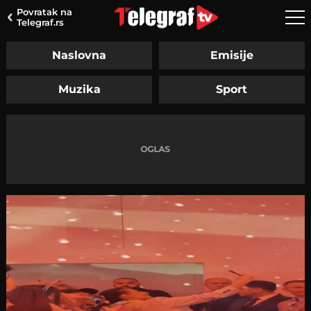
Povratak na
Telegraf.rs
Naslovna
Emisije
Muzika
Sport