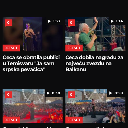
1:33
1:14
0
0
JETSET
JETSET
Ceca se obratila publici
Ceca dobila nagradu za
u Temisvaru "Ja sam
najveću zvezdu na
srpska pevačica"
Balkanu
0:30
0:58
0
0
JETSET
JETSET