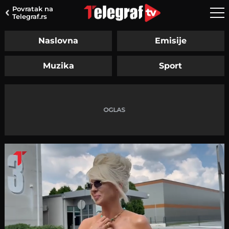
Povratak na
Telegraf.rs
Naslovna
Emisije
Muzika
Sport