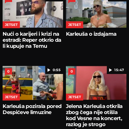
JETSET
JETSET
Nući o karijeri i krizi na
Karleuša o izdajama
estradi: Reper otkrio da
li kupuje na Temu
0:55
15:47
0
0
JETSET
JETSET
Karleuša pozirala pored
Jelena Karleuša otkrila
Despićeve limuzine
zbog čega nije otišla
kod Vesne na koncert,
razlog je strogo