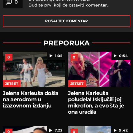
0
Budite prvi koji će ostaviti komentar.
POŠALJITE KOMENTAR
PREPORUKA
1:05
0:54
0
0
JETSET
JETSET
Jelena Karleuša došla
Jelena Karleuša
na aerodrom u
poludela! Isključili joj
izazovnom izdanju
mikrofon, a evo šta je
ona uradila
7:22
9:42
0
0