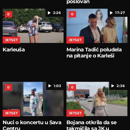
poslovan
2:26
17:27
0
0
JETSET
JETSET
Karleuša
Marina Tadić poludela
na pitanje o Karleši
1:03
2:36
0
0
JETSET
JETSET
Nuci o koncertu u Sava
Bojana otkrila da se
Centru
takmičila sa JK u