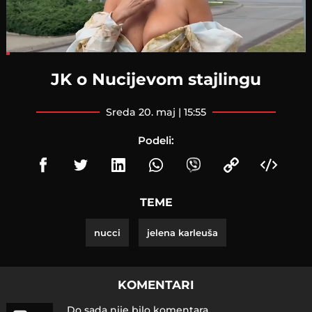
Loaded
:
9.80%
JK o Nucijevom stajlingu
sreda 20. maj | 15:55
Podeli:
TEME
nucci
jelena karleuša
KOMENTARI
Do sada nije bilo komentara.