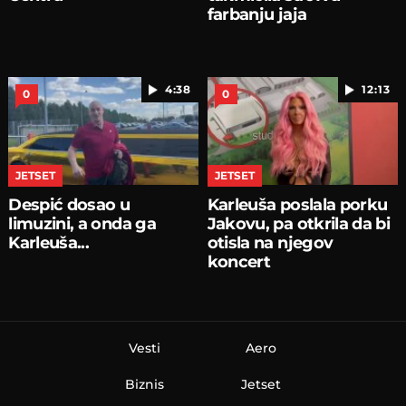
farbanju jaja
4:38
12:13
0
0
JETSET
JETSET
Despić dosao u
Karleuša poslala porku
limuzini, a onda ga
Jakovu, pa otkrila da bi
Karleuša...
otisla na njegov
koncert
Vesti
Aero
Biznis
Jetset