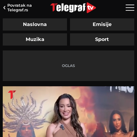
Povratak na
Telegraf.rs
Naslovna
Emisije
Muzika
Sport