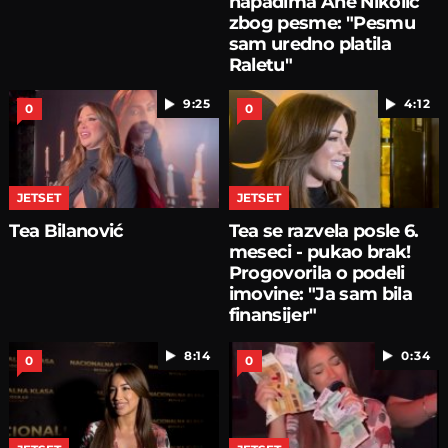
napadima Ane Nikolić
zbog pesme: "Pesmu
sam uredno platila
Raletu"
9:25
4:12
0
0
JETSET
JETSET
Tea Bilanović
Tea se razvela posle 6.
meseci - pukao brak!
Progovorila o podeli
imovine: "Ja sam bila
finansijer"
8:14
0:34
0
0