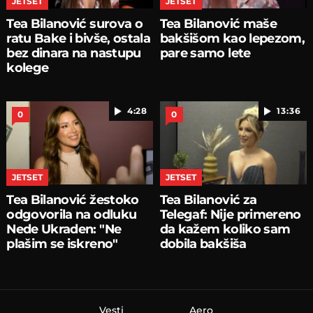
JETSET
JETSET
Tea Bilanović surova o
Tea Bilanović maše
ratu Bake i bivše, ostala
bakšišom kao lepezom,
bez dinara na nastupu
pare samo lete
kolege
4:28
13:36
0
0
JETSET
JETSET
Tea Bilanović žestoko
Tea Bilanović za
odgovorila na odluku
Telegaf: Nije primereno
Nede Ukraden: "Ne
da kažem koliko sam
plašim se iskreno"
dobila bakšiša
Vesti
Aero