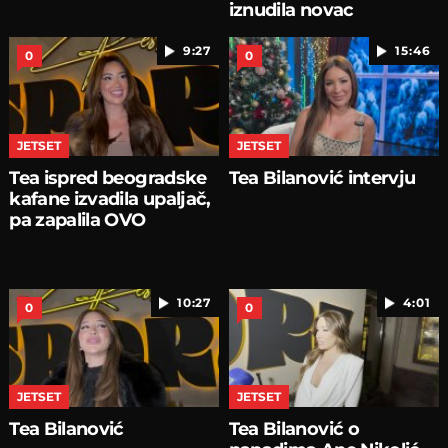
iznudila novac
9:27
15:46
0
0
JETSET
JETSET
Tea ispred beogradske
Tea Bilanović intervju
kafane izvadila upaljač,
pa zapalila OVO
10:27
4:01
0
0
JETSET
JETSET
Tea Bilanović
Tea Bilanović o