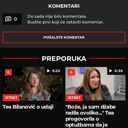
KOMENTARI
Do sada nije bilo komentara.
0
Budite prvi koji će ostaviti komentar.
POŠALJITE KOMENTAR
PREPORUKA
6:25
6:36
0
0
JETSET
JETSET
Tea Bilanović o udaji
"Bože, ja sam džabe
radila ovoliko..." Tea
progovorila o
optužbama da je