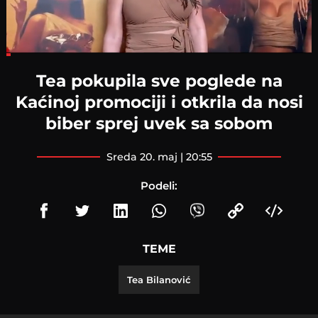
Loaded
:
9.20%
Tea pokupila sve poglede na
Kaćinoj promociji i otkrila da nosi
biber sprej uvek sa sobom
sreda 20. maj | 20:55
Podeli:
TEME
Tea Bilanović