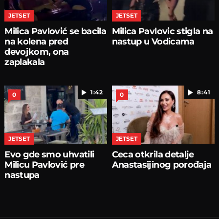
JETSET
JETSET
Milica Pavlović se bacila
Milica Pavlovic stigla na
na kolena pred
nastup u Vodicama
devojkom, ona
zaplakala
1:42
8:41
0
0
JETSET
JETSET
Evo gde smo uhvatili
Ceca otkrila detalje
Milicu Pavlović pre
Anastasijinog porođaja
nastupa