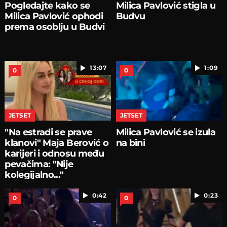
Pogledajte kako se
Milica Pavlović stigla u
Milica Pavlović ophodi
Budvu
prema osoblju u Budvi
13:07
1:09
0
0
JETSET
JETSET
"Na estradi se prave
Milica Pavlović se izula
klanovi" Maja Berović o
na bini
karijeri i odnosu među
pevačima: "Nije
kolegijalno..."
0:42
0:23
0
0