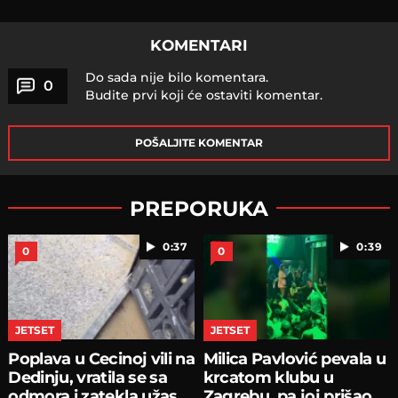
KOMENTARI
Do sada nije bilo komentara.
0
Budite prvi koji će ostaviti komentar.
POŠALJITE KOMENTAR
PREPORUKA
0:37
0:39
0
0
JETSET
JETSET
Poplava u Cecinoj vili na
Milica Pavlović pevala u
Dedinju, vratila se sa
krcatom klubu u
odmora i zatekla užas
Zagrebu, pa joj prišao