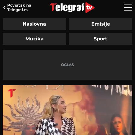
Povratak na
Telegraf.rs
Naslovna
Emisije
Muzika
Sport