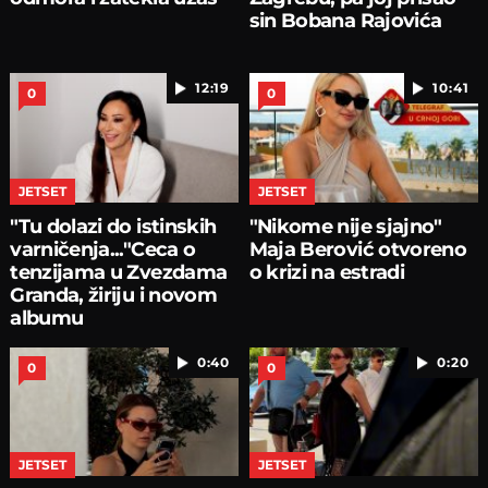
sin Bobana Rajovića
12:19
10:41
0
0
JETSET
JETSET
"Tu dolazi do istinskih
"Nikome nije sjajno"
varničenja..."Ceca o
Maja Berović otvoreno
tenzijama u Zvezdama
o krizi na estradi
Granda, žiriju i novom
albumu
0:40
0:20
0
0
JETSET
JETSET