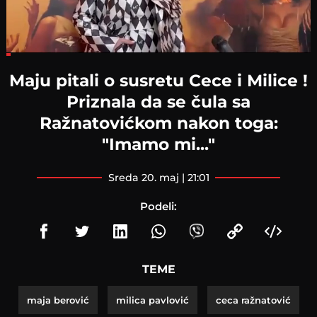
Loaded
:
12.59%
Maju pitali o susretu Cece i Milice !
Priznala da se čula sa
Ražnatovićkom nakon toga:
"Imamo mi..."
sreda 20. maj | 21:01
Podeli:
TEME
maja berović
milica pavlović
ceca ražnatović