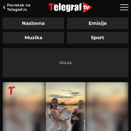
Povratak na
Telegraf.rs
Naslovna
Emisije
Muzika
Sport