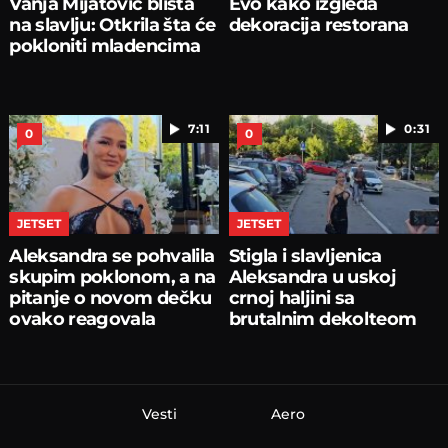
Vanja Mijatović blista
Evo kako izgleda
na slavlju: Otkrila šta će
dekoracija restorana
pokloniti mladencima
7:11
0:31
0
0
JETSET
JETSET
Aleksandra se pohvalila
Stigla i slavljenica
skupim poklonom, a na
Aleksandra u uskoj
pitanje o novom dečku
crnoj haljini sa
ovako reagovala
brutalnim dekolteom
Vesti
Aero