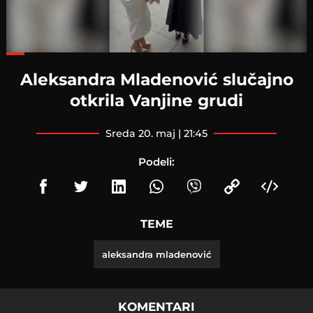
Loaded
:
57.09%
Aleksandra Mladenović slučajno
otkrila Vanjine grudi
sreda 20. maj | 21:45
Podeli:
TEME
aleksandra mladenović
KOMENTARI