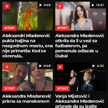
0:30
13:51
0
0
JETSET
JETSET
Aleksandri Mladenović
Aleksandra Mladenović
pukla haljina na
otkrila da li u vezi sa
nezgodnom mestu, ona
fudbalerom, pa
nije primetila: Kad se
pomenula odlazak u
okrenula..
Dubai
0:48
4:32
0
0
JETSET
JETSET
Aleksandra Mladenović
Vanja Mijatović i
prisna sa manekenom
Aleksandra Mladenović
priznale da su izašle