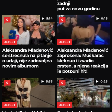
zadnji
put za novu godinu
5:14
0:15
0
0
JETSET
JETSET
Aleksandra Mladenović
Aleksandra Mladenović
se štrecnula na pitanje
zaprošena: Muškarac
o udaji, nije zadovoljna
kleknuo i izvadio
novim albumom
prsten, a njena reakcija
je potpuni hit!
5:33
0:23
0
0
JETSET
JETSET