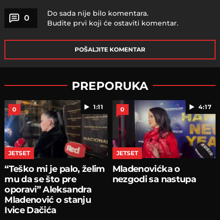
Do sada nije bilo komentara.
0
Budite prvi koji će ostaviti komentar.
POŠALJITE KOMENTAR
PREPORUKA
1:11
4:17
0
0
JETSET
JETSET
“Teško mi je palo, želim
Mladenovićka o
mu da se što pre
nezgodi sa nastupa
oporavi” Aleksandra
Mladenović o stanju
Ivice Dačića