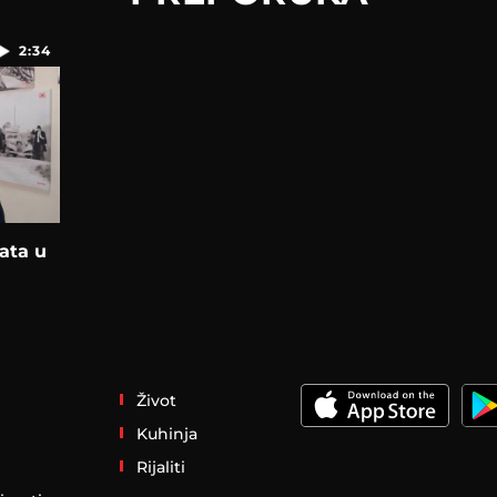
2:34
Bata u
Život
Kuhinja
Rijaliti