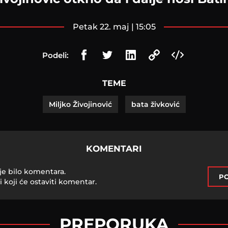
petak 22. maj | 15:05
Podeli:
TEME
Miljko Živojinović
bata živković
KOMENTARI
je bilo komentara.
PO
i koji će ostaviti komentar.
PREPORUKA