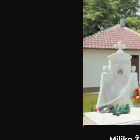
Loaded
:
3.84%
Miljko Ž