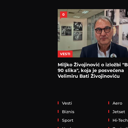
0
VESTI
Miljko Živojinović o izložbi "
90 slika", koja je posvećena
Velimiru Bati Živojinoviću
Vesti
Aero
Biznis
Jetset
Sport
Hi-Tech