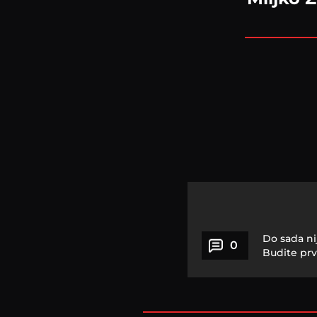
Do sada ni
0
Budite prv