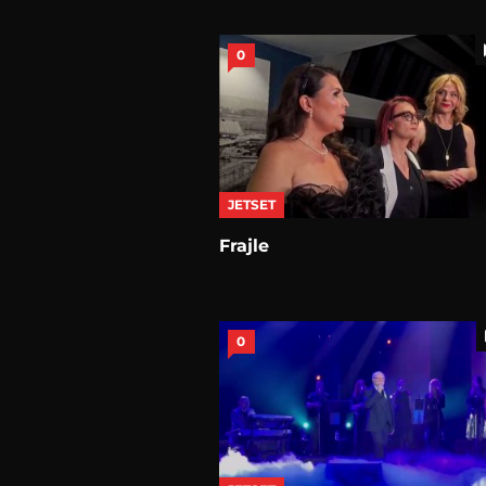
0
JETSET
Frajle
0