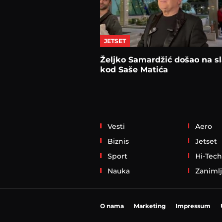
JETSET
Željko Samardžić došao na sl
kod Saše Matića
Vesti
Aero
Biznis
Jetset
Sport
Hi-Tech
Nauka
Zanimlj
O nama
Marketing
Impressum