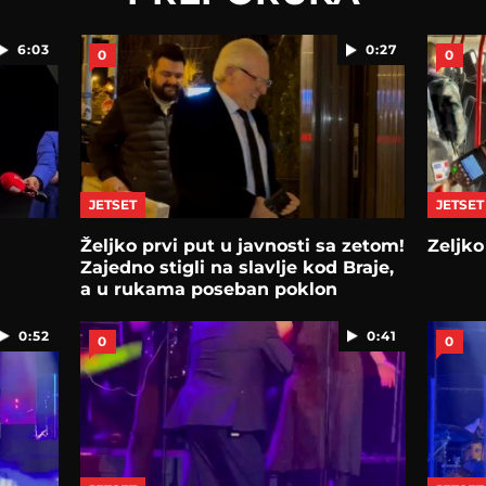
6:03
0:27
0
0
JETSET
JETSET
Željko prvi put u javnosti sa zetom!
Zeljko
Zajedno stigli na slavlje kod Braje,
a u rukama poseban poklon
0:52
0:41
0
0