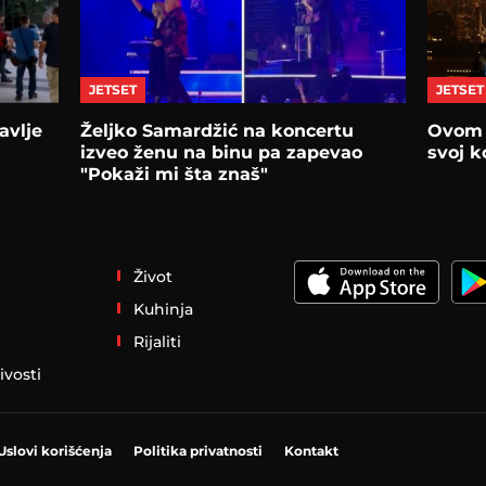
JETSET
JETSET
avlje
Željko Samardžić na koncertu
Ovom 
izveo ženu na binu pa zapevao
svoj k
"Pokaži mi šta znaš"
Život
Kuhinja
Rijaliti
ivosti
Uslovi korišćenja
Politika privatnosti
Kontakt