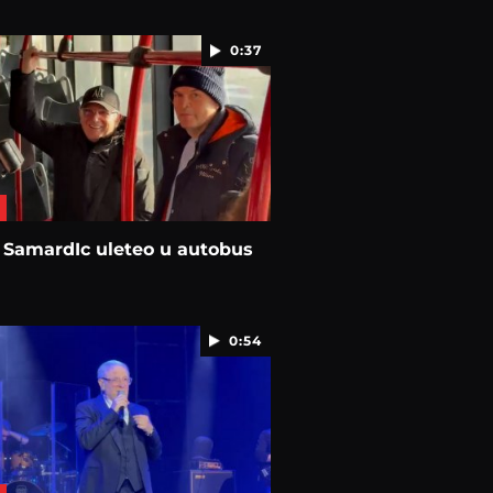
0:37
 SamardIc uleteo u autobus
0:54