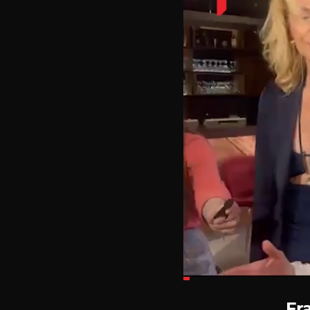
Loaded
:
10.58%
Fr