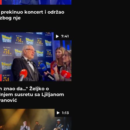
 prekinuo koncert i održao
zbog nje
7:41
 znao da..." Željko o
njem susretu sa Ljiljanom
vanović
1:13