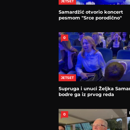
JETSET
Samardžić otvorio koncert
pesmom "Srce porodično"
0
JETSET
Supruga i unuci Željka Sama
bodre ga iz prvog reda
0