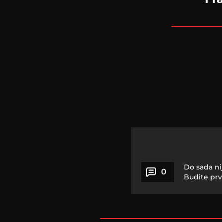
Do sada ni
0
Budite prv