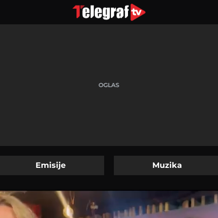
Emisije
Muzika