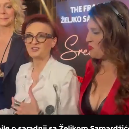
ajle o saradnji sa Željkom Samardži