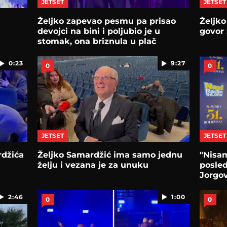
JETSET
JETSET
Željko zapevao pesmu pa prisao
Željko
devojci na bini i poljubio je u
govor 
stomak, ona briznula u plač
0:23
9:27
0
0
JETSET
JETSET
rdžića
Željko Samardžić ima samo jednu
"Nisam
želju i vezana je za unuku
posled
Jorgo
2:46
1:00
0
0