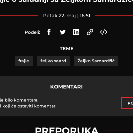
petak 22. maj | 16:51
Podeli:
TEME
frajle
željko saard
Željko Samardžić
KOMENTARI
je bilo komentara.
PO
i koji će ostaviti komentar.
PREPORUKA