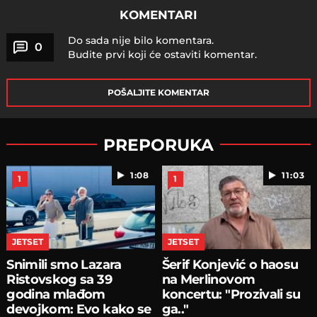
KOMENTARI
Do sada nije bilo komentara.
0
Budite prvi koji će ostaviti komentar.
POŠALJITE KOMENTAR
PREPORUKA
1:08
11:03
1
1
JETSET
JETSET
Snimili smo Lazara
Šerif Konjević o haosu
Ristovskog sa 39
na Merlinovom
godina mlađom
koncertu: "Prozivali su
devojkom: Evo kako se
ga.."