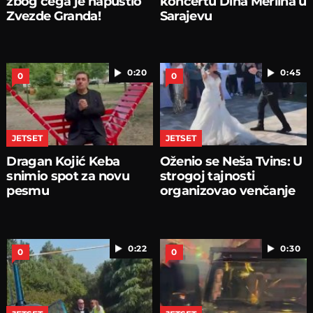
zbog čega je napustio
koncertu Dina Merlina u
Zvezde Granda!
Sarajevu
0:20
0:45
0
0
JETSET
JETSET
Dragan Kojić Keba
Oženio se Neša Tvins: U
snimio spot za novu
strogoj tajnosti
pesmu
organizovao venčanje
0:22
0:30
0
0