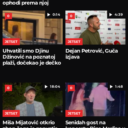
ophodi prema njoj
0:14
4:39
0
0
JETSET
JETSET
Uhvatili smo Djinu
Dejan Petrović, Guča
Džinović na poznatoj
izjava
plaži, dočekao je dečko
18:04
1:48
0
0
JETSET
JETSET
Miša Mijatović otkrio
Senidah gost na