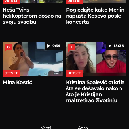
JETSET
JETSET
Neša Tvins
Pogledajte kako Merlin
helikopterom došao na
napušta Koševo posle
svoju svadbu
koncerta
0:39
18:36
0
1
JETSET
JETSET
Mina Kostić
Kristina Spalević otkrila
šta se dešavalo nakon
što je Kristijan
maltretirao životinju
Vesti
Aero