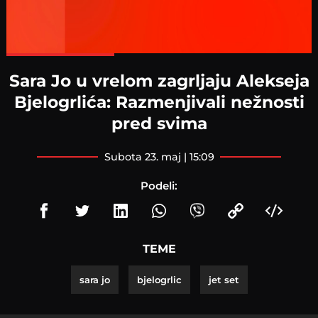
Loaded
:
100.00%
Sara Jo u vrelom zagrljaju Alekseja
Bjelogrlića: Razmenjivali nežnosti
pred svima
subota 23. maj | 15:09
Podeli:
TEME
sara jo
bjelogrlic
jet set