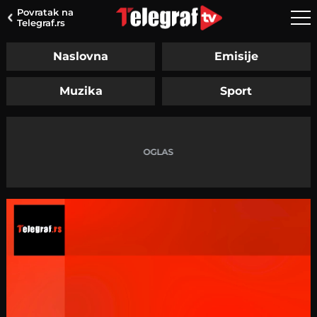
Povratak na
Telegraf.rs
Naslovna
Emisije
Muzika
Sport