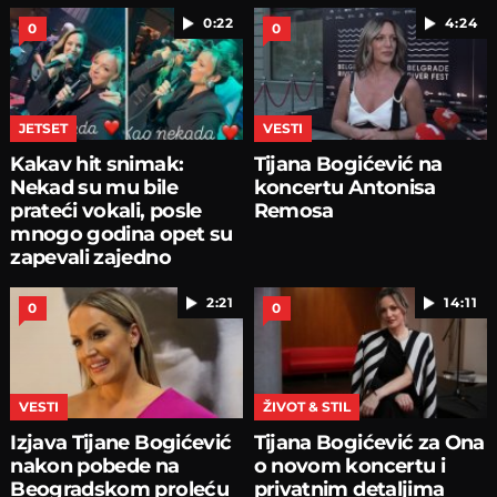
0:22
4:24
0
0
JETSET
VESTI
Kakav hit snimak:
Tijana Bogićević na
Nekad su mu bile
koncertu Antonisa
prateći vokali, posle
Remosa
mnogo godina opet su
zapevali zajedno
2:21
14:11
0
0
VESTI
ŽIVOT & STIL
Izjava Tijane Bogićević
Tijana Bogićević za Ona
nakon pobede na
o novom koncertu i
Beogradskom proleću
privatnim detaljima