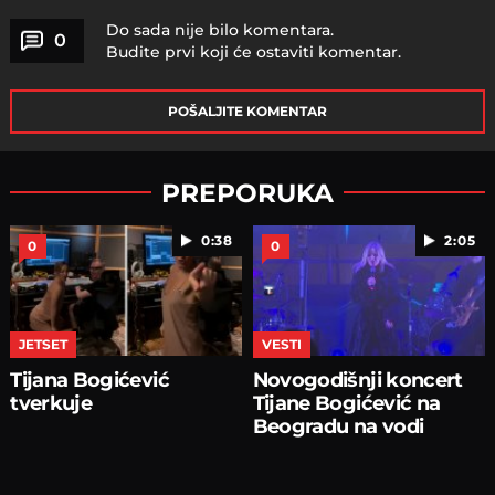
Do sada nije bilo komentara.
0
Budite prvi koji će ostaviti komentar.
POŠALJITE KOMENTAR
PREPORUKA
0:38
2:05
0
0
JETSET
VESTI
Tijana Bogićević
Novogodišnji koncert
tverkuje
Tijane Bogićević na
Beogradu na vodi