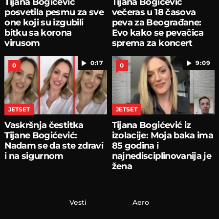
Tijana Bogićević
Tijana Bogićević
posvetila pesmu za sve
večeras u 18 časova
one koji su izgubili
peva za Beograđane:
bitku sa korona
Evo kako se pevačica
virusom
sprema za koncert
0:17
9:09
0
0
JETSET
JETSET
Vaskršnja čestitka
Tijana Bogićević iz
Tijane Bogićević:
izolacije: Moja baka ima
Nadam se da ste zdravi
85 godina i
i na sigurnom
najnedisciplinovanija je
žena
Vesti
Aero