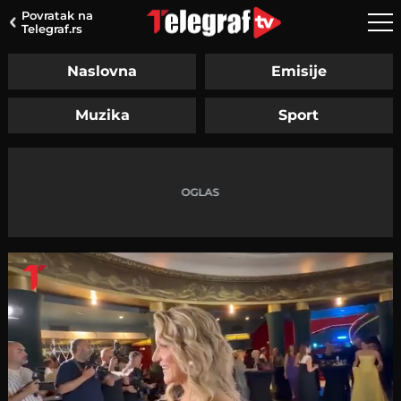
Povratak na
Telegraf.rs
Naslovna
Emisije
Muzika
Sport