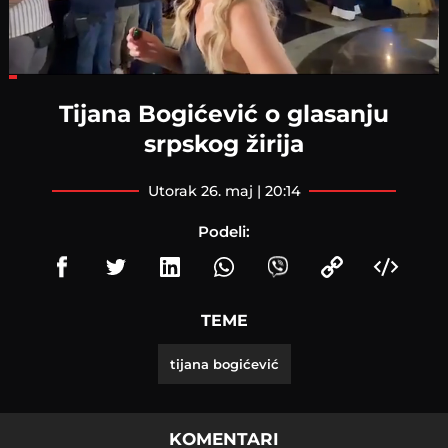
Loaded
:
16.60%
Tijana Bogićević o glasanju
srpskog žirija
utorak 26. maj | 20:14
Podeli:
TEME
tijana bogićević
KOMENTARI