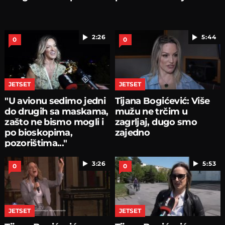
2:26
5:44
0
0
JETSET
JETSET
"U avionu sedimo jedni
Tijana Bogićević: Više
do drugih sa maskama,
mužu ne trčim u
zašto ne bismo mogli i
zagrljaj, dugo smo
po bioskopima,
zajedno
pozorištima..."
3:26
5:53
0
0
JETSET
JETSET