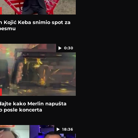
 Kojić Keba snimio spot za
pesmu
0:30
ajte kako Merlin napušta
o posle koncerta
18:36