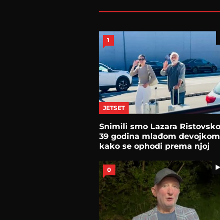
1
JETSET
Snimili smo Lazara Ristovsk
39 godina mlađom devojkom
kako se ophodi prema njoj
0