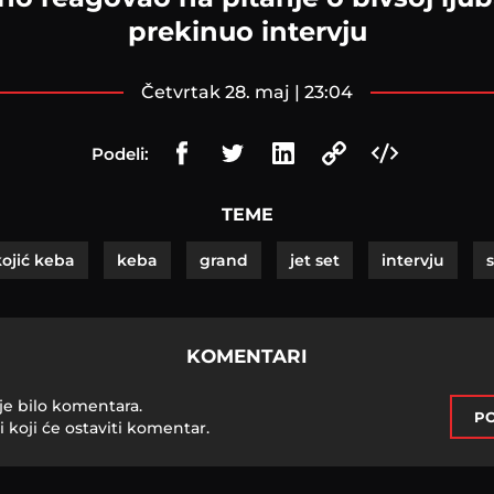
prekinuo intervju
četvrtak 28. maj | 23:04
Podeli:
TEME
ojić keba
keba
grand
jet set
intervju
KOMENTARI
je bilo komentara.
PO
i koji će ostaviti komentar.