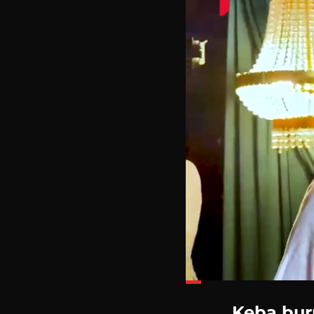
Loaded
:
24.44%
Keba burn