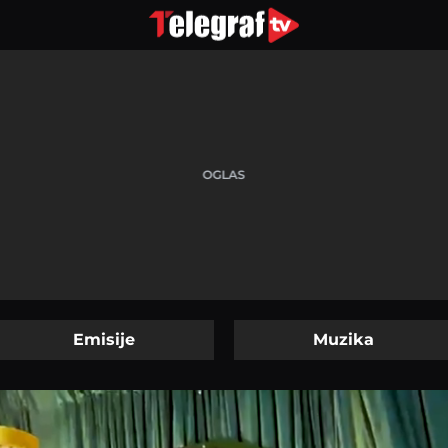
Emisije
Muzika