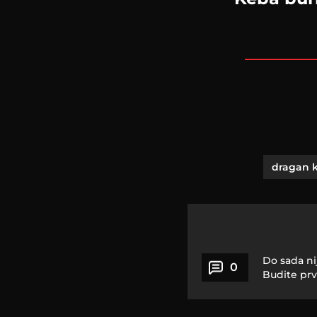
dragan k
Do sada ni
0
Budite prv