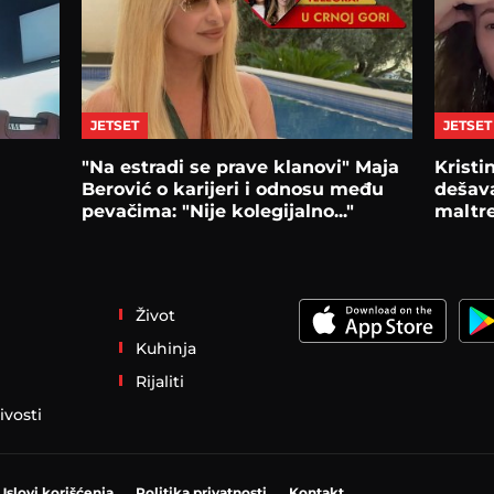
JETSET
JETSET
"Na estradi se prave klanovi" Maja
Kristi
Berović o karijeri i odnosu među
dešava
pevačima: "Nije kolegijalno..."
maltre
Život
Kuhinja
Rijaliti
ivosti
Uslovi korišćenja
Politika privatnosti
Kontakt