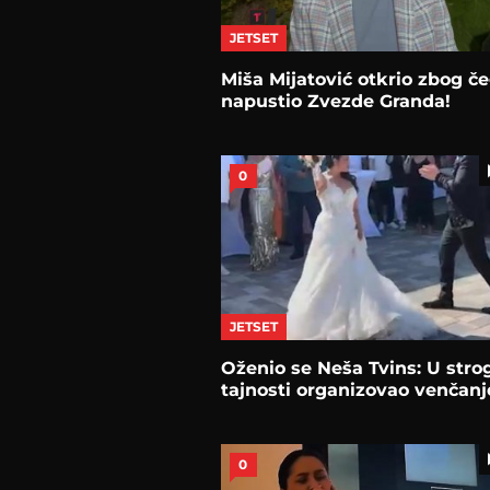
JETSET
Miša Mijatović otkrio zbog če
napustio Zvezde Granda!
0
JETSET
Oženio se Neša Tvins: U stro
tajnosti organizovao venčanj
0