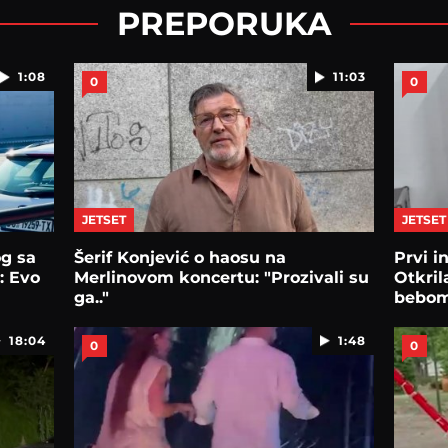
PREPORUKA
1:08
11:03
0
0
JETSET
JETSET
og sa
Šerif Konjević o haosu na
Prvi i
: Evo
Merlinovom koncertu: "Prozivali su
Otkril
ga.."
bebo
18:04
1:48
0
0