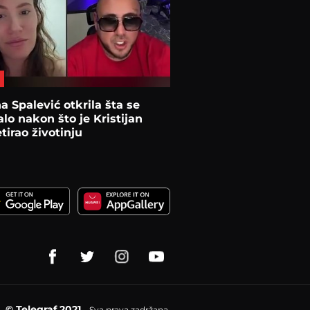
na Spalević otkrila šta se
lo nakon što je Kristijan
tirao životinju
© Telegraf 2021
Sva prava zadržana.