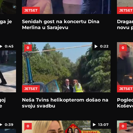
JETSET
JETSET
ga je
Senidah gost na koncertu Dina
Dragan
Merlina u Sarajevu
novu 
0:45
0:22
0
0
JETSET
JETSET
goj
Neša Tvins helikopterom došao na
Pogled
e
svoju svadbu
Košev
0:39
13:07
0
0