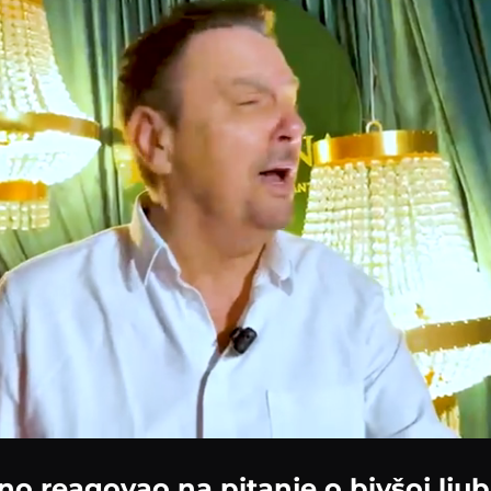
o reagovao na pitanje o bivšoj ljub