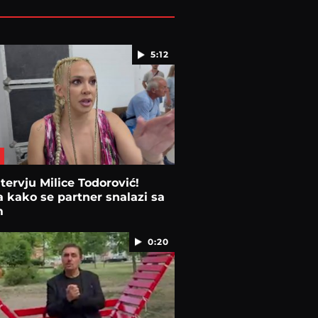
5:12
ntervju Milice Todorović!
a kako se partner snalazi sa
m
0:20