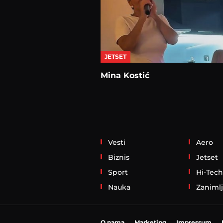
JETSET
Mina Kostić
Vesti
Aero
Biznis
Jetset
Sport
Hi-Tech
Nauka
Zanimlj
O nama
Marketing
Impressum