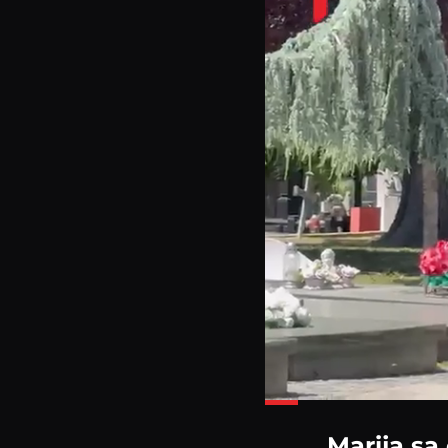
Loade
37.48
Marija sa