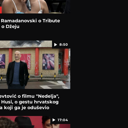
a Ramadanovski o Tribute
 o Džeju
8:50
evtović o filmu "Nedelja",
 Husi, o gestu hrvatskog
 koji ga je oduševio
17:04