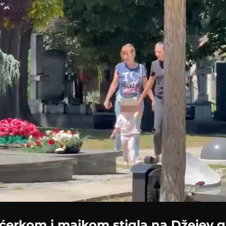
d
:
%
 ćerkom i majkom stigla na Džejev g