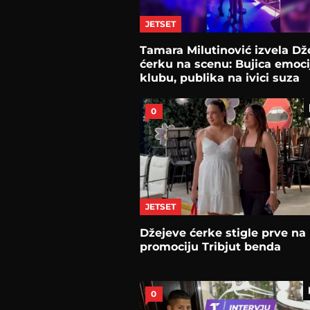
JETSET
Tamara Milutinović izvela Dž
ćerku na scenu: Bujica emoci
klubu, publika na ivici suza
0
JETSET
Džejeve ćerke stigle prve na
promociju Tribjut benda
0