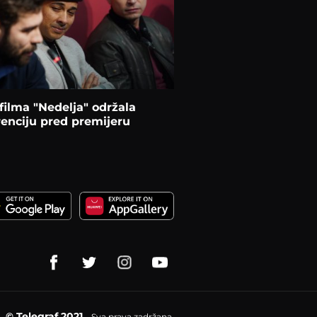
filma "Nedelja" održala
enciju pred premijeru
© Telegraf 2021
Sva prava zadržana.