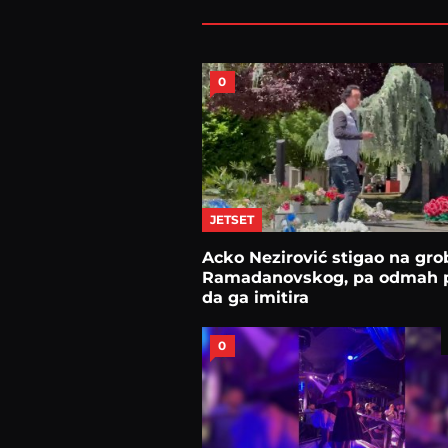
0
JETSET
Acko Nezirović stigao na gro
Ramadanovskog, pa odmah 
da ga imitira
0