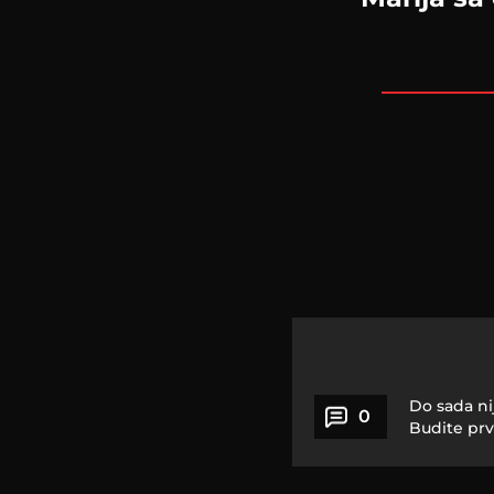
Do sada ni
0
Budite prv