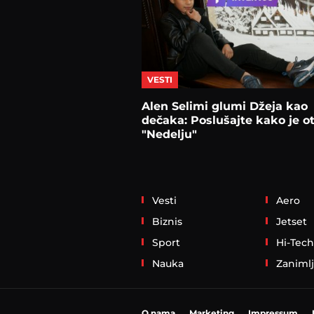
VESTI
Alen Selimi glumi Džeja kao
dečaka: Poslušajte kako je o
"Nedelju"
Vesti
Aero
Biznis
Jetset
Sport
Hi-Tech
Nauka
Zanimlj
O nama
Marketing
Impressum