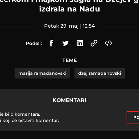
izdrala na Nadu
petak 29. maj | 12:54
Podeli:
TEME
marija ramadanovski
džej ramadanovski
KOMENTARI
je bilo komentara.
PO
i koji će ostaviti komentar.