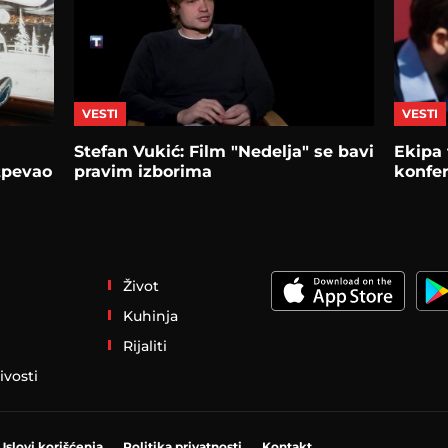
VESTI
VESTI
Stefan Vukić: Film "Nedelja" se bavi
Ekipa 
tpevao
pravim izborima
konfer
Život
Kuhinja
Rijaliti
ivosti
Uslovi korišćenja
Politika privatnosti
Kontakt