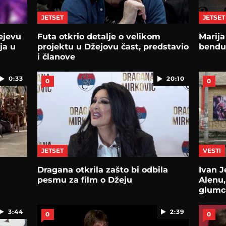
JETSET
JETSET
ejevu
Futa otkrio detalje o velikom
Marij
ja u
projektu u Džejovu čast, predstavio
bendu
i članove
0:33
20:10
0
0
JETSET
VESTI
Dragana otkrila zašto bi odbila
Ivan J
pesmu za film o Džeju
Alenu,
glumca
3:44
2:39
0
0