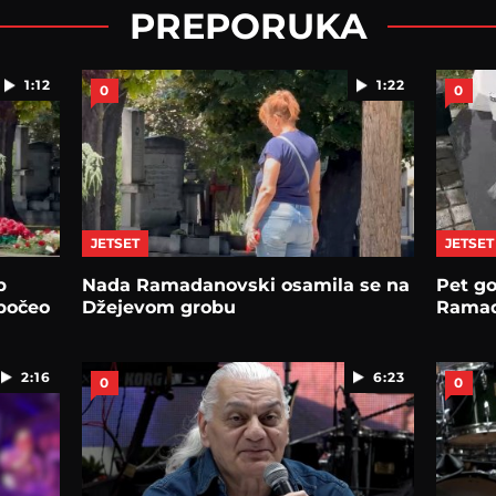
PREPORUKA
1:12
1:22
0
0
JETSET
JETSET
b
Nada Ramadanovski osamila se na
Pet go
počeo
Džejevom grobu
Rama
2:16
6:23
0
0