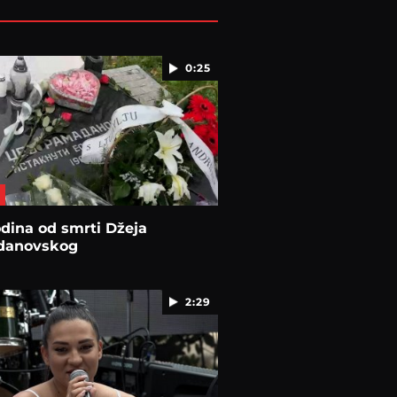
0:25
dina od smrti Džeja
danovskog
2:29